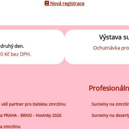
robu kvalitní zmrzliny
Nová registrace
hucovací sušené ingredience
Arašídové ochucovací pasty
ocné pyré - 100% rozmixované
alé ovoce
Kokosové ochucovací pasty
Výstava s
plňkové ingredience
t druhý den.
Ochutnávka pro
sypy pro dekoraci
0 Kč bez DPH.
rzlinové kornoutky
tové roztíratelné krémy
Profesionáln
krářské polevy
klady na dezerty
– váš partner pro italskou zmrzlinu
Suroviny na zmrzli
čení
a PRAHA - BRNO - Novinky 2026
Suroviny na dezert
hucovací sušené ingredience
a zmrzlinu