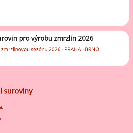
Mátové ochucovací pasty
Sušenkové ochucovací pasty
urovin pro výrobu zmrzlin 2026
 zmrzlinovou sezónu 2026 - PRAHA - BRNO
í suroviny
nu
y