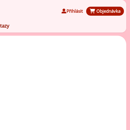
Přihlásit
Objednávka
tazy
Čokoládové ochucovací pasty
Speciální ochucovací pasty
Karamelové ochucovací pasty
Kávové ochucovací pasty