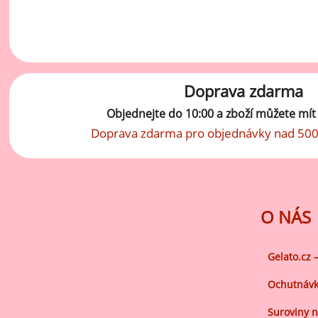
vý
Oc
Ov
zr
Doprava zdarma
Do
Objednejte do 10:00 a zboží můžete mí
Po
Doprava zdarma pro objednávky nad 500
Zm
Ho
O NÁS
Cu
Zá
Gelato.cz 
Pe
Ochutnávk
Oc
Suroviny n