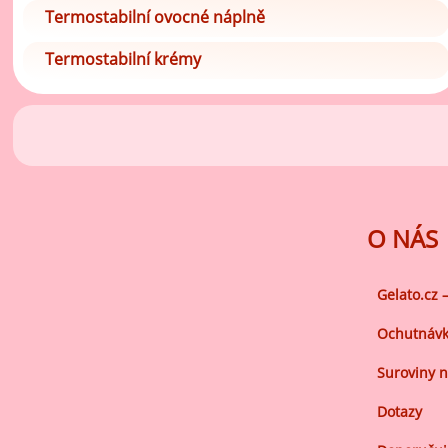
vý
Termostabilní ovocné náplně
Oc
Termostabilní krémy
Ov
zr
Do
Po
Zm
O NÁS
Ho
Gelato.cz 
Cu
Ochutnávk
Zá
Suroviny n
Pe
Dotazy
Oc