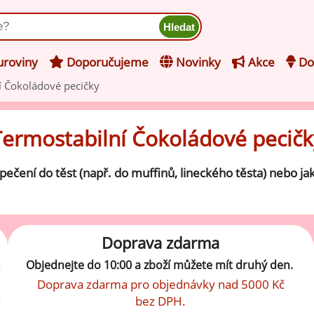
ukt
roviny
Doporučujeme
Novinky
Akce
Do
í Čokoládové pecičky
hucovací pasty do mléčného
kladu
Termostabilní Čokoládové pecičk
hucovací pasty do ovocného
še z kategorie Ochucovací pasty do mléčného základu
kladu
ečení do těst (např. do muffinů, lineckého těsta) nebo j
Vanilkové ochucovací pasty
levy na zmrzlinu
rzlinové základy pro výrobu
Lískooříškové ochucovací pasty
ocné zmrzliny
Doprava zdarma
rzlinové základy pro výrobu
Objednejte do 10:00 a zboží můžete mít druhý den.
Mandlové ochucovací pasty
éčné zmrzliny
Doprava zdarma pro objednávky nad 5000 Kč
bez DPH.
mpletní ochucené směsi pro
Pistáciové ochucovací pasty