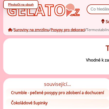
Přeskočit na obsah
Vyhledat prod
Su
úvodní stránka
Suroviny na zmrzlinu
Posypy pro dekoraci
Termostabiln
Oc
zá
Oc
V
zá
Vhodné k zap
Po
Zm
ov
související...
Zm
Crumble - pečené posypy pro zdobení a dochucení
ml
Čokoládové šupinky
Ko