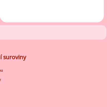
Mátové ochucovací pasty
Sušenkové ochucovací pasty
í suroviny
nu
y