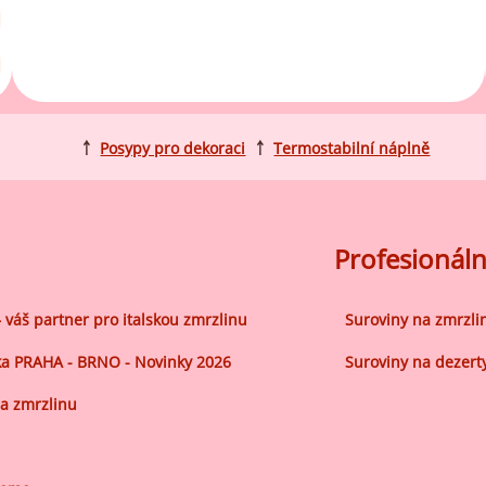
robu kvalitní zmrzliny
hucovací sušené ingredience
Arašídové ochucovací pasty
ocné pyré - 100% rozmixované
alé ovoce
Kokosové ochucovací pasty
plňkové ingredience
￪
Posypy pro dekoraci
￪
Termostabilní náplně
sypy pro dekoraci
rzlinové kornoutky
Profesionáln
tové roztíratelné krémy
– váš partner pro italskou zmrzlinu
Suroviny na zmrzli
krářské polevy
a PRAHA - BRNO - Novinky 2026
Suroviny na dezert
klady na dezerty
a zmrzlinu
čení
hucovací sušené ingredience