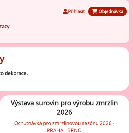
Přihlásit
Objednávka
tazy
y
Čokoládové ochucovací pasty
ako dekorace.
Speciální ochucovací pasty
Výstava surovin pro výrobu zmrzlin
Karamelové ochucovací pasty
2026
Kávové ochucovací pasty
Ochutnávka pro zmrzlinovou sezónu 2026 -
PRAHA - BRNO