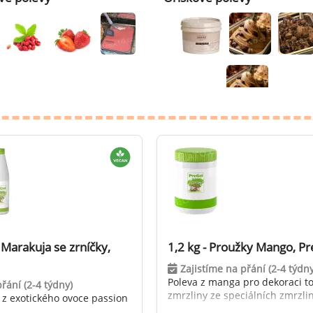
robu kvalitní zmrzliny
hucovací sušené ingredience
Arašídové ochucovací pasty
ocné pyré - 100% rozmixované
alé ovoce
Kokosové ochucovací pasty
plňkové ingredience
sypy pro dekoraci
rzlinové kornoutky
tové roztíratelné krémy
krářské polevy
klady na dezerty
 Marakuja se zrníčky,
1,2 kg - Proužky Mango, Pr
čení
Zajistíme na přání (2-4 týdny
Poleva z manga pro dekoraci t
řání (2-4 týdny)
hucovací sušené ingredience
zmrzliny ze speciálních zmrzlin
 z exotického ovoce passion