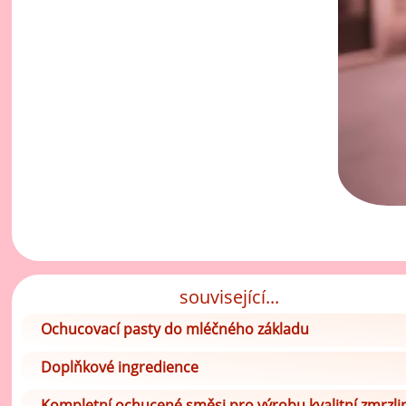
související...
Ochucovací pasty do mléčného základu
Doplňkové ingredience
Kompletní ochucené směsi pro výrobu kvalitní zmrzli