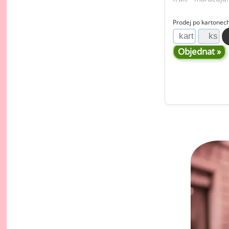
Ov
Oc
Prodej po kartonech
zá
Oc
Objednat »
zá
Oš
Po
Do