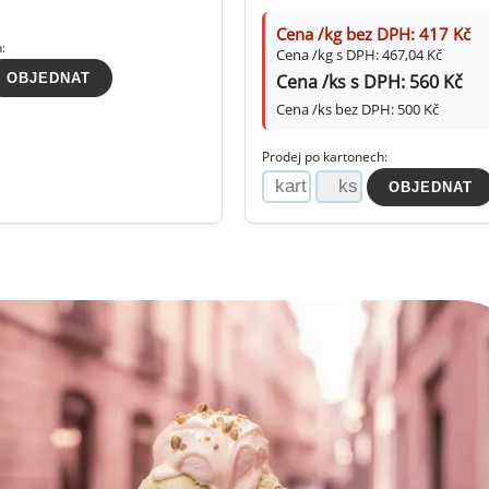
ocné náplně Farcitury
Cena /kg bez DPH: 417 Kč
hucovací pasty do mléčného
:
Cena /kg s DPH: 467,04 Kč
kladu
Cena /ks s DPH: 560 Kč
hucovací pasty do ovocného
Cena /ks bez DPH: 500 Kč
kladu
Prodej po kartonech:
etření ovoce
sypy pro dekoraci
plňkové ingredience