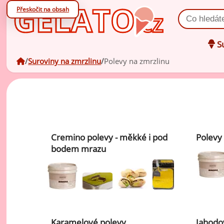
Přeskočit na obsah
Vyhledat prod
Su
úvodní stránka
Suroviny na zmrzlinu
Polevy na zmrzlinu
Oc
zá
Oc
V
zá
Cremino polevy - měkké i pod
Polevy
Po
bodem mrazu
Zm
ov
Zm
ml
Ko
Karamelové polevy
Jahodo