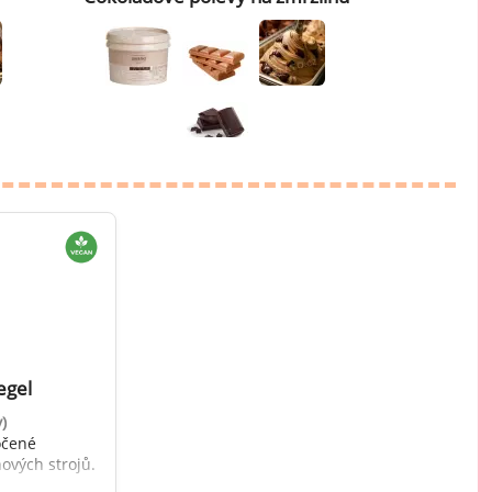
Mátové ochucovací pasty
Sušenkové ochucovací pasty
egel
)
očené
ových strojů.