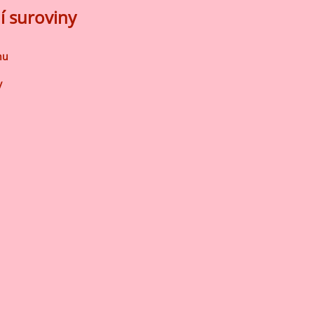
í suroviny
nu
y