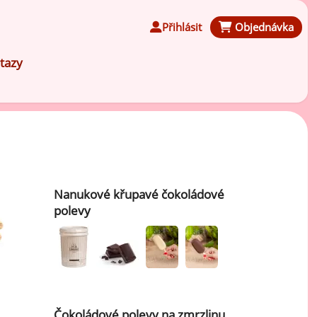
Přihlásit
Objednávka
tazy
Čokoládové ochucovací pasty
Nanukové křupavé čokoládové
Speciální ochucovací pasty
polevy
Karamelové ochucovací pasty
Kávové ochucovací pasty
Čokoládové polevy na zmrzlinu