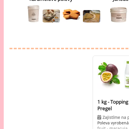
vý
Oc
Ov
zr
Do
Po
Zm
Ho
Cu
Zá
1 kg - Topping
Pregel
Pe
Zajistíme na p
Oc
Poleva vyrobená
fruit - maracuja.