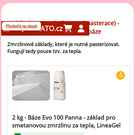
Výrobu za tepla (je nutná pasterace) -
Přeskočit na obsah
GELATO.cz
mléčné zmrzlinové báze
Zmrzlinové základy, které je nutné pasterizovat.
Fungují tedy pouze tzv. za tepla.
2 kg - Báze Evo 100 Panna - základ pro
smetanovou zmrzlinu za tepla, LineaGel