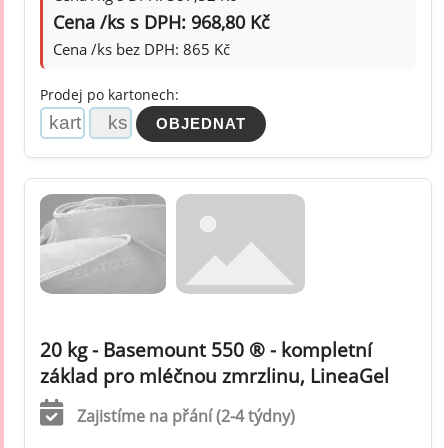
Cena /ks s DPH: 968,80 Kč
Cena /ks bez DPH: 865 Kč
Prodej po kartonech:
20 kg - Basemount 550 ® - kompletní
základ pro mléčnou zmrzlinu, LineaGel
Zajistíme na přání (2-4 týdny)