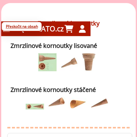
Zmrzlinové kornoutky
Přeskočit na obsah
GELATO.cz
Zmrzlinové kornoutky lisované
Zmrzlinové kornoutky stáčené