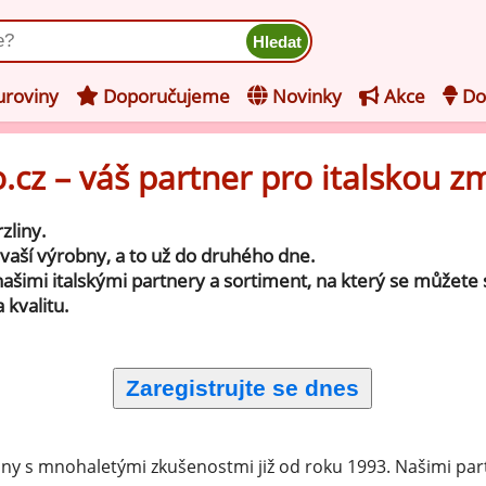
ukt
roviny
Doporučujeme
Novinky
Akce
Do
.cz – váš partner pro italskou z
hucovací pasty do mléčného
kladu
zliny.
hucovací pasty do ovocného
še z kategorie Ochucovací pasty do mléčného základu
vaší výrobny, a to už do druhého dne.
kladu
ašimi italskými partnery a sortiment, na který se můžete
Vanilkové ochucovací pasty
levy na zmrzlinu
 kvalitu.
rzlinové základy pro výrobu
Lískooříškové ochucovací pasty
ocné zmrzliny
rzlinové základy pro výrobu
Mandlové ochucovací pasty
éčné zmrzliny
mpletní ochucené směsi pro
ny s mnohaletými zkušenostmi již od roku 1993. Našimi partne
Pistáciové ochucovací pasty