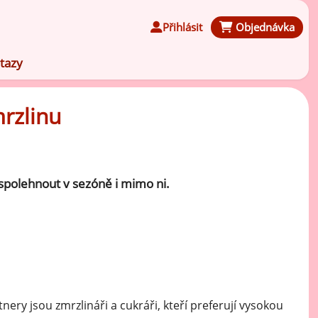
Přihlásit
Objednávka
tazy
mrzlinu
Čokoládové ochucovací pasty
 spolehnout v sezóně i mimo ni.
Speciální ochucovací pasty
Karamelové ochucovací pasty
Kávové ochucovací pasty
ry jsou zmrzlináři a cukráři, kteří preferují vysokou