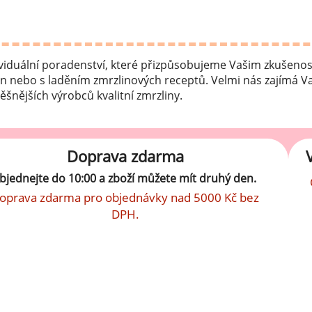
robu kvalitní zmrzliny
hucovací sušené ingredience
Arašídové ochucovací pasty
ocné pyré - 100% rozmixované
ividuální poradenství, které přizpůsobujeme Vašim zkušen
alé ovoce
Kokosové ochucovací pasty
in nebo s laděním zmrzlinových receptů. Velmi nás zajímá 
plňkové ingredience
pěšnějších výrobc
ů kvalitní zmrzliny.
sypy pro dekoraci
rzlinové kornoutky
Doprava zdarma
bjednejte do 10:00 a zboží můžete mít druhý den.
tové roztíratelné krémy
oprava zdarma pro objednávky nad 5000 Kč bez
DPH.
krářské polevy
klady na dezerty
čení
hucovací sušené ingredience