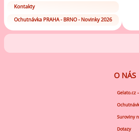
Ov
Kontakty
Oc
zá
Ochutnávka PRAHA - BRNO - Novinky 2026
Oc
zá
Oš
Po
Do
O NÁS
Gelato.cz 
Ochutnávk
Suroviny n
Dotazy