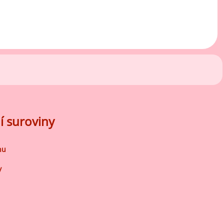
í suroviny
nu
y