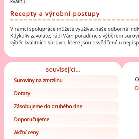
kvalitu.
vý
Oc
Recepty a výrobní postupy
Ov
V rámci spolupráce můžete využívat naše odborné ind
zr
Kdykoliv zavoláte, rádi Vám poradíme s výběrem surov
Do
výběr kvalitních surovin, které jsou osvědčené u nejús
Po
Zm
související...
O
Suroviny na zmrzlinu
Ho
D
Dotazy
Cu
Zásobujeme do druhého dne
Zá
Pe
Doporučujeme
Oc
Akční ceny