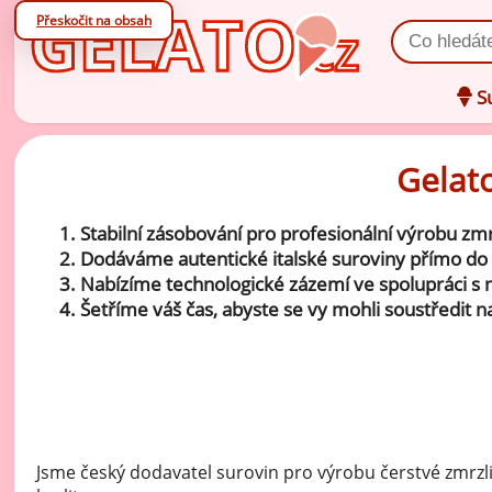
Přeskočit na obsah
Vyhledat prod
Su
Gelato
Oc
zá
Stabilní zásobování pro profesionální výrobu zmr
Oc
V
Dodáváme autentické italské suroviny přímo do 
zá
Nabízíme technologické zázemí ve spolupráci s n
Po
Šetříme váš čas, abyste se vy mohli soustředit na
Zm
ov
Zm
ml
Ko
Jsme český dodavatel surovin pro výrobu čerstvé zmrzli