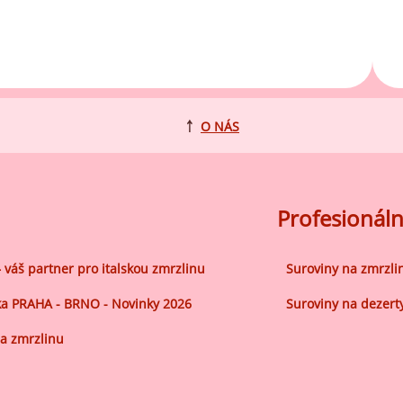
ocné náplně Farcitury
hucovací pasty do mléčného
kladu
hucovací pasty do ovocného
kladu
￪
O NÁS
etření ovoce
sypy pro dekoraci
plňkové ingredience
Profesionáln
– váš partner pro italskou zmrzlinu
Suroviny na zmrzli
a PRAHA - BRNO - Novinky 2026
Suroviny na dezert
a zmrzlinu