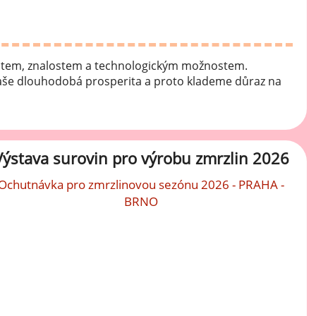
Mátové ochucovací pasty
Sušenkové ochucovací pasty
ostem, znalostem a technologickým možnostem.
Vaše dlouhodobá prosperita a proto klademe důraz na
Výstava surovin pro výrobu zmrzlin 2026
Ochutnávka pro zmrzlinovou sezónu 2026 - PRAHA -
BRNO