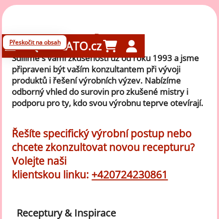
Dotazy
Přeskočit na obsah
GELATO.cz
Sdílíme s vámi zkušenosti už od roku 1993 a jsme
připraveni být vaším konzultantem při vývoji
produktů i řešení výrobních výzev. Nabízíme
odborný vhled do surovin pro zkušené mistry i
podporu pro ty, kdo svou výrobnu teprve otevírají.
Řešíte specifický výrobní postup nebo
chcete zkonzultovat novou recepturu?
Volejte naši
klientskou linku:
+420724230861
Receptury & Inspirace