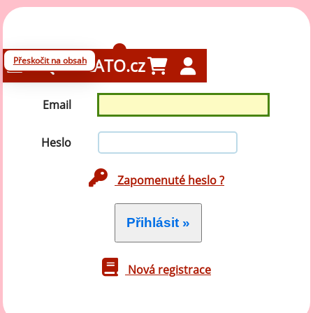
Přihlášení
Přeskočit na obsah
GELATO.cz
Email
Heslo
Zapomenuté heslo ?
Nová registrace