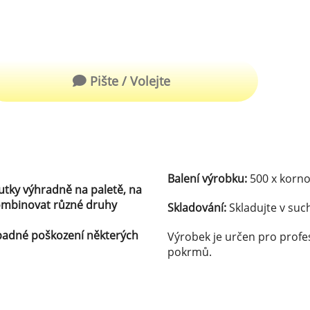
robu kvalitní zmrzliny
hucovací sušené ingredience
Arašídové ochucovací pasty
ocné pyré - 100% rozmixované
alé ovoce
Kokosové ochucovací pasty
Pište / Volejte
plňkové ingredience
sypy pro dekoraci
rzlinové kornoutky
Balení výrobku:
500 x korn
tky výhradně na paletě, na
tové roztíratelné krémy
kombinovat různé druhy
Skladování:
Skladujte v such
krářské polevy
padné poškození některých
Výrobek je určen pro profe
klady na dezerty
pokrmů.
čení
hucovací sušené ingredience