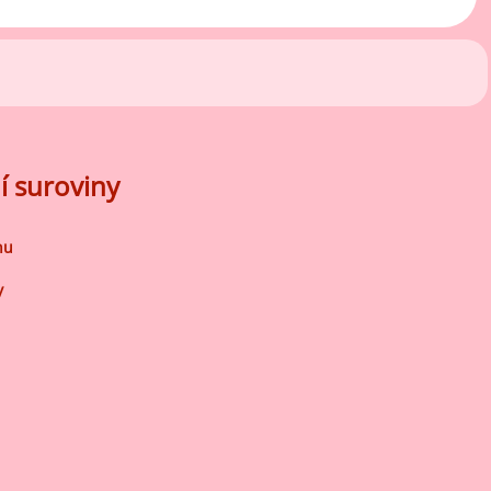
í suroviny
nu
y