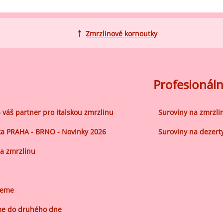
ocné náplně Farcitury
hucovací pasty do mléčného
kladu
￪
Zmrzlinové kornoutky
hucovací pasty do ovocného
kladu
etření ovoce
Profesionáln
sypy pro dekoraci
plňkové ingredience
– váš partner pro italskou zmrzlinu
Suroviny na zmrzli
a PRAHA - BRNO - Novinky 2026
Suroviny na dezert
a zmrzlinu
jeme
e do druhého dne