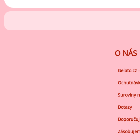
Ov
Oc
zá
Oc
zá
Oš
O NÁS
Po
Do
Gelato.cz 
Ochutnávk
Suroviny n
Dotazy
Doporuču
Zásobujem