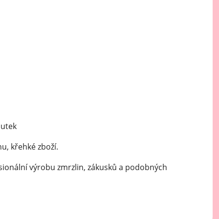
Mátové ochucovací pasty
Sušenkové ochucovací pasty
outek
u, křehké zboží.
sionální výrobu zmrzlin, zákusků a podobných