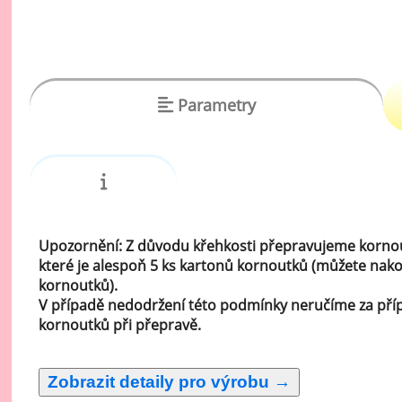
vý
Oc
Ov
zr
Parametry
Do
Po
Zm
Upozornění: Z důvodu křehkosti přepravujeme kornou
Ho
které je alespoň 5 ks kartonů kornoutků (můžete na
Cu
kornoutků).
V případě nedodržení této podmínky neručíme za pří
Zá
kornoutků při přepravě.
Pe
Oc