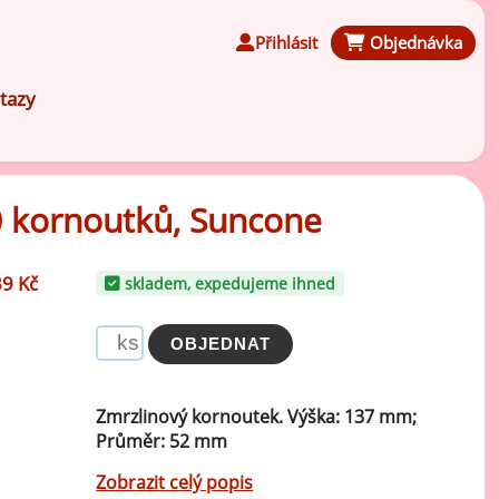
Přihlásit
Objednávka
tazy
0 kornoutků, Suncone
Čokoládové ochucovací pasty
39 Kč
skladem, expedujeme ihned
Speciální ochucovací pasty
Karamelové ochucovací pasty
Zmrzlinový kornoutek. Výška: 137 mm;
Průměr: 52 mm
Kávové ochucovací pasty
Zobrazit celý popis