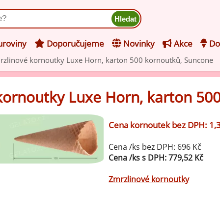
ukt
roviny
Doporučujeme
Novinky
Akce
Do
mrzlinové kornoutky Luxe Horn, karton 500 kornoutků, Suncone
hucovací pasty do mléčného
kladu
 kornoutky Luxe Horn, karton 50
hucovací pasty do ovocného
še z kategorie Ochucovací pasty do mléčného základu
kladu
Cena kornoutek bez DPH: 1,
Vanilkové ochucovací pasty
levy na zmrzlinu
Cena /ks bez DPH: 696 Kč
rzlinové základy pro výrobu
Cena /ks s DPH: 779,52 Kč
Lískooříškové ochucovací pasty
ocné zmrzliny
Zmrzlinové kornoutky
rzlinové základy pro výrobu
Mandlové ochucovací pasty
éčné zmrzliny
mpletní ochucené směsi pro
Pistáciové ochucovací pasty