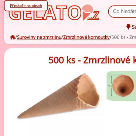
Přeskočit na obsah
Vyhledat prod
Su
úvodní stránka
Suroviny na zmrzlinu
Zmrzlinové kornoutky
500 ks - Z
Oc
zá
500 ks - Zmrzlinové
Oc
V
zá
Po
Zm
ov
Zm
ml
Ko