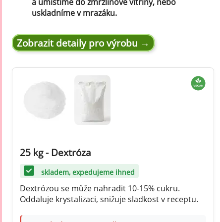
a umístíme do zmrzlinové vitríny, nebo
uskladníme v mrazáku.
Zobrazit detaily pro výrobu →
25 kg - Dextróza
skladem, expedujeme ihned
Dextrózou se může nahradit 10-15% cukru.
Oddaluje krystalizaci, snižuje sladkost v receptu.