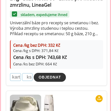
zmrzlinu, LineaGel
skladem, expedujeme ihned
Univerzální báze pro recepty se smetanou i bez.
Výroba zmrzliny studenou i teplou cestou.
Příklad receptu se smetanou: 50 g báze, 210 g
cukru, 50 g dextrózy, 120 g smetany, 1 l mléka
Cena /kg bez DPH: 332 Kč
Cena /kg s DPH: 371,84 Kč
Cena /ks s DPH: 743,68 Kč
Cena /ks bez DPH: 664 Kč