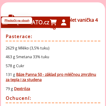
Zmrzlina Vanilka - komplet vanička 4
Přeskočit na obsah
GELATO.cz
kg
Pasterace:
2629 g Mléko (3,5% tuku)
463 g Smetana 33% tuku
578 g Cukr
131 g
Báze Panna 50 - základ pro mléčnou zmrzlinu
za tepla i za studena
79 g
Dextróza
Ochucení: