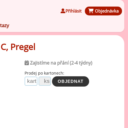
Přihlásit
Objednávka
tazy
C, Pregel
Zajistíme na přání (2-4 týdny)
Čokoládové ochucovací pasty
Prodej po kartonech:
Speciální ochucovací pasty
Karamelové ochucovací pasty
Kávové ochucovací pasty