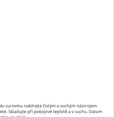
Mátové ochucovací pasty
Sušenkové ochucovací pasty
lu surovinu nabírejte čistým a suchým nástrojem.
ete. Skladujte při pokojové teplotě a v suchu. Datum