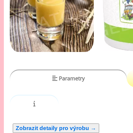
vý
Oc
Ov
zr
Do
Po
Zm
Parametry
Ho
Cu
Zá
Pe
Oc