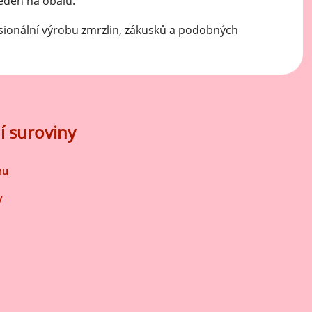
veden na obalu.
sionální výrobu zmrzlin, zákusků a podobných
í suroviny
nu
y