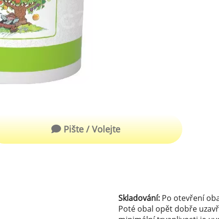
robu kvalitní zmrzliny
hucovací sušené ingredience
Arašídové ochucovací pasty
ocné pyré - 100% rozmixované
alé ovoce
Kokosové ochucovací pasty
plňkové ingredience
sypy pro dekoraci
rzlinové kornoutky
Pište / Volejte
tové roztíratelné krémy
krářské polevy
klady na dezerty
čení
Skladování:
Po otevření oba
hucovací sušené ingredience
Poté obal opět dobře uzavř