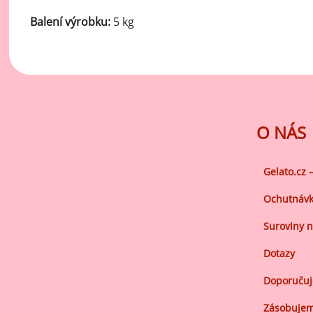
Ov
Balení výrobku:
5 kg
Oc
zá
Oc
zá
Oš
O NÁS
Po
Do
Gelato.cz 
Ochutnávk
Suroviny n
Dotazy
Doporuču
Zásobujem