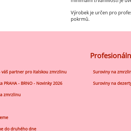
minimální trvanlivosti je u
ocné náplně Farcitury
hucovací pasty do mléčného
Výrobek je určen pro profe
kladu
pokrmů.
hucovací pasty do ovocného
kladu
etření ovoce
Profesionáln
sypy pro dekoraci
plňkové ingredience
– váš partner pro italskou zmrzlinu
Suroviny na zmrzli
a PRAHA - BRNO - Novinky 2026
Suroviny na dezert
a zmrzlinu
jeme
e do druhého dne