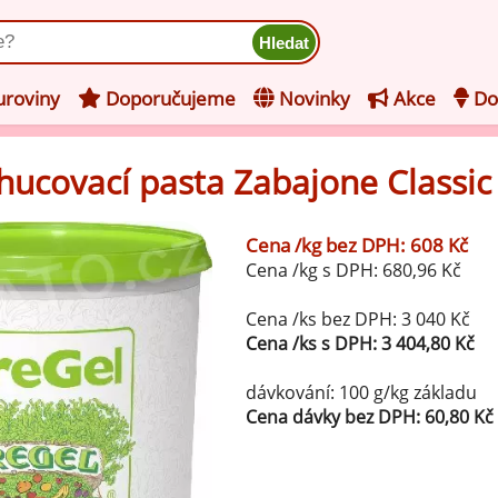
ukt
roviny
Doporučujeme
Novinky
Akce
Do
chucovací pasta Zabajone Classic 
hucovací pasty do mléčného
kladu
Cena /kg bez DPH: 608 Kč
hucovací pasty do ovocného
še z kategorie Ochucovací pasty do mléčného základu
Cena /kg s DPH: 680,96 Kč
kladu
Vanilkové ochucovací pasty
levy na zmrzlinu
Cena /ks bez DPH: 3 040 Kč
Cena /ks s DPH: 3 404,80 Kč
rzlinové základy pro výrobu
Lískooříškové ochucovací pasty
ocné zmrzliny
dávkování: 100 g/kg základu
rzlinové základy pro výrobu
Cena dávky bez DPH: 60,80 Kč
Mandlové ochucovací pasty
éčné zmrzliny
mpletní ochucené směsi pro
Pistáciové ochucovací pasty