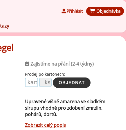
Přihlásit
Objednávka
tazy
egel
Zajistíme na přání (2-4 týdny)
Čokoládové ochucovací pasty
Prodej po kartonech:
Speciální ochucovací pasty
Upravené višně amarena ve sladkém
Karamelové ochucovací pasty
sirupu vhodné pro zdobení zmrzlin,
pohárů, dortů.
Kávové ochucovací pasty
Zobrazit celý popis