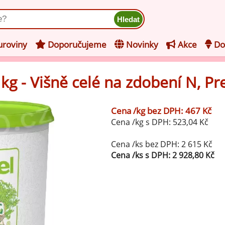
ukt
roviny
Doporučujeme
Novinky
Akce
Do
 kg - Višně celé na zdobení N, Pr
hucovací pasty do mléčného
kladu
Cena /kg bez DPH: 467 Kč
hucovací pasty do ovocného
še z kategorie Ochucovací pasty do mléčného základu
Cena /kg s DPH: 523,04 Kč
kladu
Vanilkové ochucovací pasty
levy na zmrzlinu
Cena /ks bez DPH: 2 615 Kč
Cena /ks s DPH: 2 928,80 Kč
rzlinové základy pro výrobu
Lískooříškové ochucovací pasty
ocné zmrzliny
rzlinové základy pro výrobu
Mandlové ochucovací pasty
éčné zmrzliny
mpletní ochucené směsi pro
Pistáciové ochucovací pasty