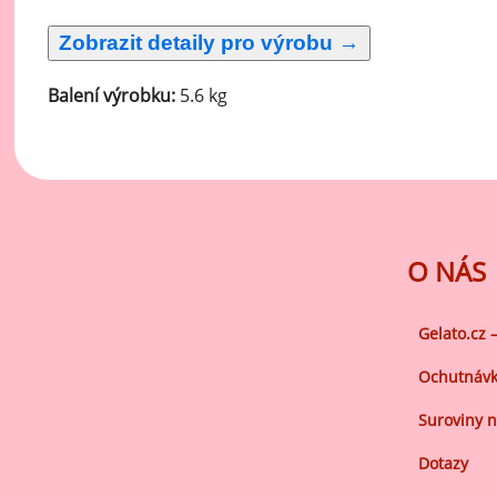
Ov
Oc
zá
Balení výrobku:
5.6 kg
Oc
zá
Oš
Po
Do
O NÁS
Gelato.cz 
Ochutnávk
Suroviny n
Dotazy