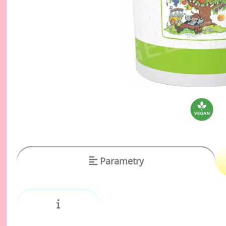
vý
Oc
Ov
zr
Do
Po
Zm
Ho
Cu
Parametry
Zá
Pe
Oc