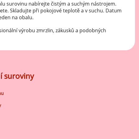
lu surovinu nabírejte čistým a suchým nástrojem.
ete. Skladujte při pokojové teplotě a v suchu. Datum
veden na obalu.
sionální výrobu zmrzlin, zákusků a podobných
í suroviny
nu
y