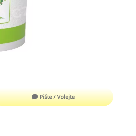
robu kvalitní zmrzliny
hucovací sušené ingredience
Arašídové ochucovací pasty
ocné pyré - 100% rozmixované
alé ovoce
Kokosové ochucovací pasty
plňkové ingredience
sypy pro dekoraci
rzlinové kornoutky
tové roztíratelné krémy
krářské polevy
Pište / Volejte
klady na dezerty
čení
hucovací sušené ingredience