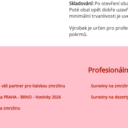
ocné náplně Farcitury
Skladování:
Po otevření oba
Poté obal opět dobře uzavř
hucovací pasty do mléčného
minimální trvanlivosti je u
kladu
hucovací pasty do ovocného
Výrobek je určen pro profe
kladu
pokrmů.
etření ovoce
sypy pro dekoraci
plňkové ingredience
Profesionáln
– váš partner pro italskou zmrzlinu
Suroviny na zmrzli
a PRAHA - BRNO - Novinky 2026
Suroviny na dezert
a zmrzlinu