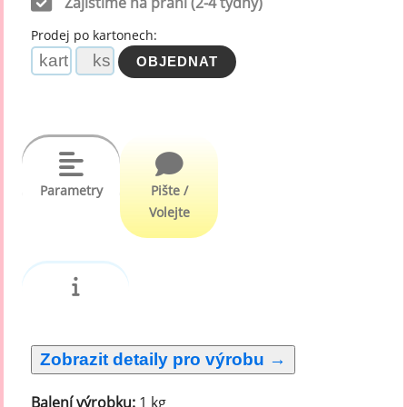
Zajistíme na přání (2-4 týdny)
Prodej po kartonech:
Parametry
Pište /
Volejte
Balení výrobku:
1 kg