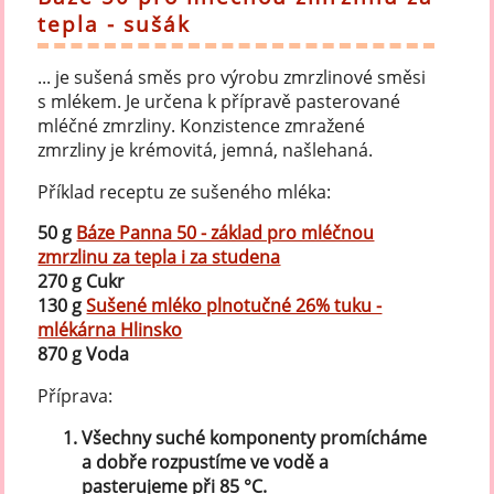
tepla - sušák
... je sušená směs pro výrobu zmrzlinové směsi
s mlékem. Je určena k přípravě pasterované
mléčné zmrzliny. Konzistence zmražené
zmrzliny je krémovitá, jemná, našlehaná.
Příklad receptu ze sušeného mléka:
50 g
Báze Panna 50 - základ pro mléčnou
zmrzlinu za tepla i za studena
270 g Cukr
130 g
Sušené mléko plnotučné 26% tuku -
mlékárna Hlinsko
870 g Voda
Příprava:
Všechny suché komponenty promícháme
a dobře rozpustíme ve vodě a
pasterujeme při 85 °C.