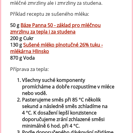
mléčné zmrzliny ale i zmrzliny za studena.
Příklad receptu ze sušeného mléka:
50 g
Báze Panna 50 - základ pro mléčnou
zmrzlinu za tepla i za studena
200 g Cukr
130 g
Sušené mléko plnotučné 26% tuku -
mlékárna Hlinsko
870 g Voda
Příprava za tepla:
Všechny suché komponenty
promícháme a dobře rozpustíme v mléce
nebo vodě.
Pasterujeme směs při 85 °C několik
sekund a následně směs zchladíme na
4 °C. K dosažení lepší konzistence
doporučujeme zrání zchlazené směsi
minimálně 6 hod. při 4 °C.
Podle doporučeného dávkování přidáme