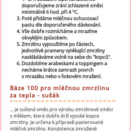
doporučujeme zrání zchlazené směsi
minimálně 6 hod. při 4 °C.
Poté přidáme mléčnou ochucovací
pastu dle doporučeného dávkování.
Vše dobře rozmícháme a mrazíme
obvyklým způsobem.
Zmrzlinu vypouštíme po částech,
jednotlivé prameny vytékající zmrzliny
naskládáváme volně na sebe do "kopců".
Dozdobíme arabeskami a toppingem a
necháme krátce zamrazit povrch
v mrazáku nebo v šokovém mražení.
Báze 100 pro mléčnou zmrzlinu
za tepla - sušák
... je sušená směs pro výrobu zmrzlinové směsi
s mlékem, která dobře drží vysoké kopce
zmrzliny. Je určena k přípravě pasterované
mléčné zmrzliny. Konzistence zmražené