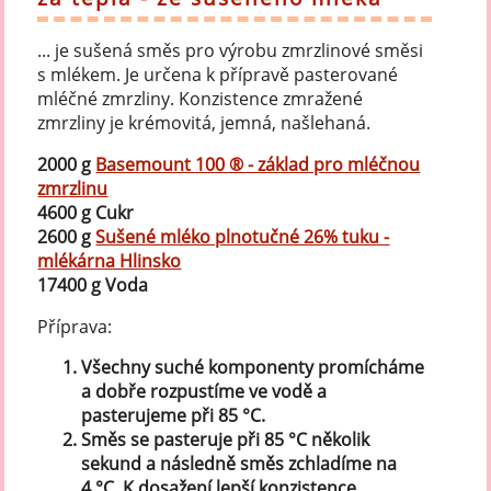
... je sušená směs pro výrobu zmrzlinové směsi
s mlékem. Je určena k přípravě pasterované
mléčné zmrzliny. Konzistence zmražené
zmrzliny je krémovitá, jemná, našlehaná.
2000 g
Basemount 100 ® - základ pro mléčnou
zmrzlinu
4600 g Cukr
2600 g
Sušené mléko plnotučné 26% tuku -
mlékárna Hlinsko
17400 g Voda
Příprava:
Všechny suché komponenty promícháme
a dobře rozpustíme ve vodě a
pasterujeme při 85 °C.
Směs se pasteruje při 85 °C několik
sekund a následně směs zchladíme na
4 °C. K dosažení lepší konzistence