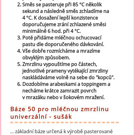
Směs se pasteruje při 85 °C několik
sekund a následně směs zchladíme na
4 °C. K dosažení lepší konzistence
doporučujeme zrání zchlazené směsi
minimálně 6 hod. při 4 °C.
Poté přidáme mléčnou ochucovací
pastu dle doporučeného dávkování.
Vše dobře rozmícháme a mrazíme
obvyklým způsobem.
Zmrzlinu vypouštíme po částech,
jednotlivé prameny vytékající zmrzliny
naskládáváme volně na sebe do "kopců".
Dozdobíme arabeskami a toppingem a
necháme krátce zamrazit povrch
v mrazáku nebo v šokovém mražení.
Báze 50 pro mléčnou zmrzlinu
univerzální - sušák
... základní báze určená k výrobě pasterované