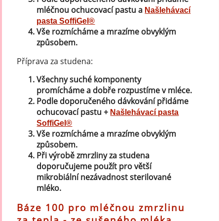
mléčnou ochucovací pastu a
Našlehávací
pasta SoffiGel®
Vše rozmícháme a mrazíme obvyklým
způsobem.
Příprava za studena:
Všechny suché komponenty
promícháme a dobře rozpustíme v mléce.
Podle doporučeného dávkování přidáme
ochucovací pastu +
Našlehávací pasta
SoffiGel®
Vše rozmícháme a mrazíme obvyklým
způsobem.
Při výrobě zmrzliny za studena
doporučujeme použít pro větší
mikrobiální nezávadnost sterilované
mléko.
Báze 100 pro mléčnou zmrzlinu
za tepla - ze sušeného mléka