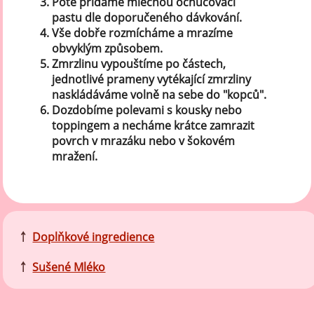
Poté přidáme mléčnou ochucovací
pastu dle doporučeného dávkování.
Vše dobře rozmícháme a mrazíme
obvyklým způsobem.
Zmrzlinu vypouštíme po částech,
jednotlivé prameny vytékající zmrzliny
naskládáváme volně na sebe do "kopců".
Dozdobíme polevami s kousky nebo
toppingem a necháme krátce zamrazit
povrch v mrazáku nebo v šokovém
mražení.
￪
Doplňkové ingredience
￪
Sušené Mléko