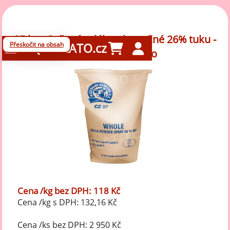
25 kg - Sušené mléko plnotučné 26% tuku -
Přeskočit na obsah
GELATO.cz
mlékárna Hlinsko
Cena /kg bez DPH: 118 Kč
Cena /kg s DPH: 132,16 Kč
Cena /ks bez DPH: 2 950 Kč