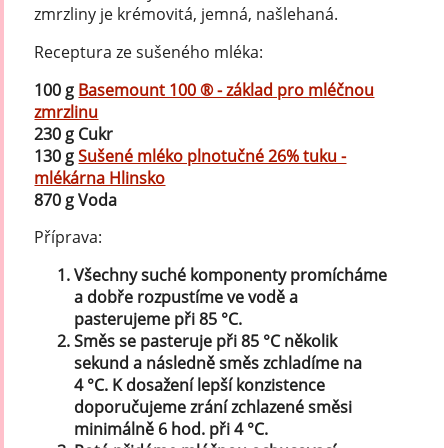
zmrzliny je krémovitá, jemná, našlehaná.
Receptura ze sušeného mléka:
100 g
Basemount 100 ® - základ pro mléčnou
zmrzlinu
230 g Cukr
130 g
Sušené mléko plnotučné 26% tuku -
mlékárna Hlinsko
870 g Voda
Příprava:
Všechny suché komponenty promícháme
a dobře rozpustíme ve vodě a
pasterujeme při 85 °C.
Směs se pasteruje při 85 °C několik
sekund a následně směs zchladíme na
4 °C. K dosažení lepší konzistence
doporučujeme zrání zchlazené směsi
minimálně 6 hod. při 4 °C.