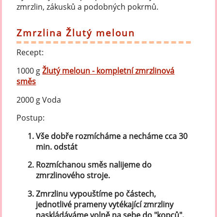
zmrzlin, zákusků a podobných pokrmů.
Zmrzlina Žlutý meloun
Recept:
1000 g
Žlutý meloun - kompletní zmrzlinová
směs
2000 g Voda
Postup:
Vše dobře rozmícháme a necháme cca 30
min. odstát
Rozmíchanou směs nalijeme do
zmrzlinového stroje.
Zmrzlinu vypouštíme po částech,
jednotlivé prameny vytékající zmrzliny
naskládáváme volně na sebe do "kopců".