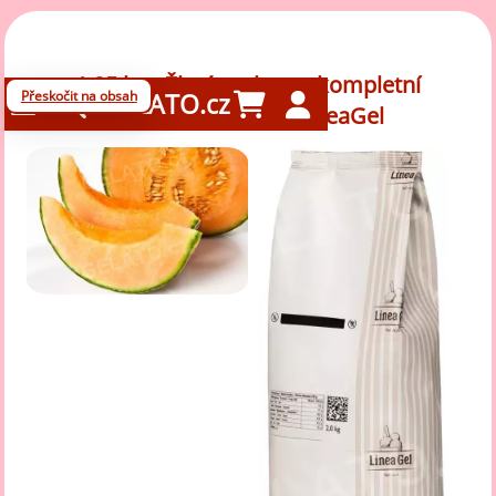
1,25 kg - Žlutý meloun - kompletní
Přeskočit na obsah
GELATO.cz
zmrzlinová směs, LineaGel