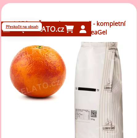
1,25 kg - Červený pomeranč - kompletní
Přeskočit na obsah
GELATO.cz
zmrzlinová směs, LineaGel