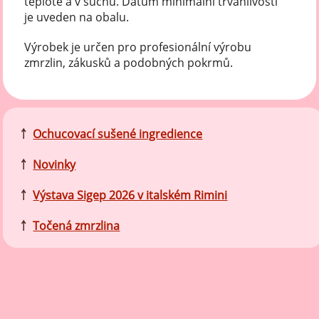
teplotě a v suchu. Datum minimální trvanlivosti
je uveden na obalu.
Výrobek je určen pro profesionální výrobu
zmrzlin, zákusků a podobných pokrmů.
￪
Ochucovací sušené ingredience
￪
Novinky
￪
Výstava Sigep 2026 v italském Rimini
￪
Točená zmrzlina