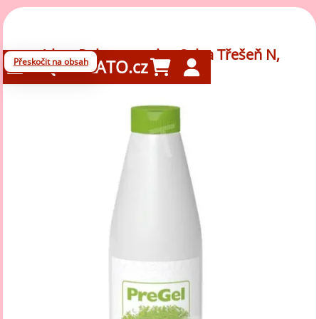
1 kg - Poleva topping Salsa Třešeň N,
Přeskočit na obsah
GELATO.cz
Pregel