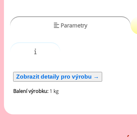
vý
Oc
Ov
Parametry
zr
Do
Po
Zm
Ho
Balení výrobku:
1 kg
Cu
Zá
Pe
Oc