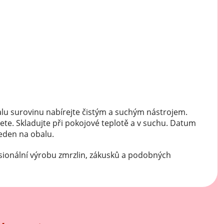
Mátové ochucovací pasty
Sušenkové ochucovací pasty
lu surovinu nabírejte čistým a suchým nástrojem.
ete. Skladujte při pokojové teplotě a v suchu. Datum
veden na obalu.
sionální výrobu zmrzlin, zákusků a podobných