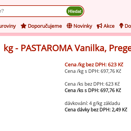
ukt
roviny
Doporučujeme
Novinky
Akce
Do
1 kg - PASTAROMA Vanilka, Prege
hucovací pasty do mléčného
kladu
Cena /kg bez DPH: 623 Kč
hucovací pasty do ovocného
še z kategorie Ochucovací pasty do mléčného základu
Cena /kg s DPH: 697,76 Kč
kladu
Vanilkové ochucovací pasty
levy na zmrzlinu
Cena /ks bez DPH: 623 Kč
Cena /ks s DPH: 697,76 Kč
rzlinové základy pro výrobu
Lískooříškové ochucovací pasty
ocné zmrzliny
dávkování: 4 g/kg základu
rzlinové základy pro výrobu
Cena dávky bez DPH: 2,49 Kč
Mandlové ochucovací pasty
éčné zmrzliny
mpletní ochucené směsi pro
Pistáciové ochucovací pasty