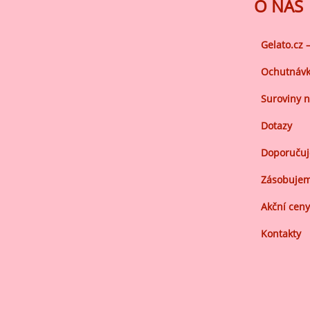
Ov
O NÁS
Oc
zá
Gelato.cz 
Oc
Ochutnávk
zá
Suroviny n
Oš
Dotazy
Po
Doporuču
Do
Zásobujem
Akční ceny
Kontakty