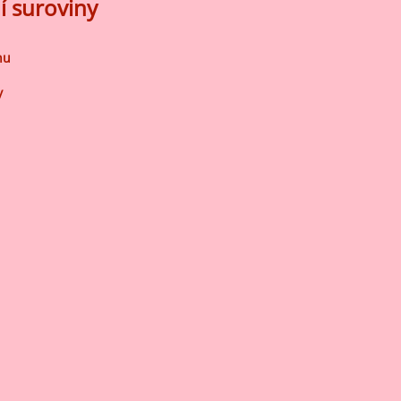
í suroviny
nu
y