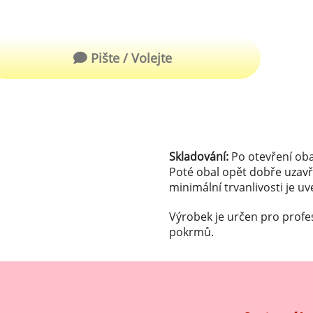
robu kvalitní zmrzliny
hucovací sušené ingredience
Arašídové ochucovací pasty
ocné pyré - 100% rozmixované
Pište / Volejte
alé ovoce
Kokosové ochucovací pasty
plňkové ingredience
sypy pro dekoraci
rzlinové kornoutky
Skladování:
Po otevření oba
Poté obal opět dobře uzavř
minimální trvanlivosti je u
tové roztíratelné krémy
Výrobek je určen pro profe
krářské polevy
pokrmů.
klady na dezerty
čení
hucovací sušené ingredience