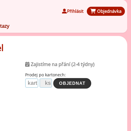
Přihlásit
Objednávka
tazy
l
Zajistíme na přání (2-4 týdny)
Čokoládové ochucovací pasty
Prodej po kartonech:
Speciální ochucovací pasty
Karamelové ochucovací pasty
Kávové ochucovací pasty