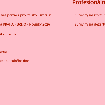
ocné náplně Farcitury
Profesionáln
hucovací pasty do mléčného
kladu
– váš partner pro italskou zmrzlinu
Suroviny na zmrzli
hucovací pasty do ovocného
a PRAHA - BRNO - Novinky 2026
Suroviny na dezert
kladu
a zmrzlinu
etření ovoce
sypy pro dekoraci
jeme
plňkové ingredience
e do druhého dne