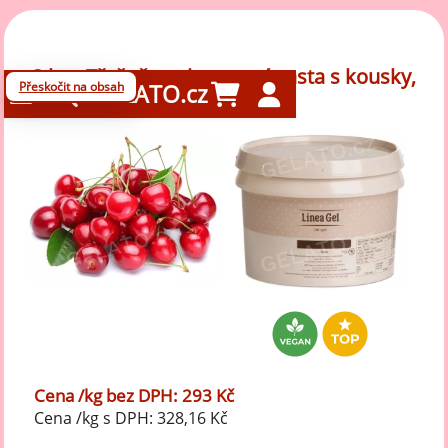
3 kg - Třešeň - ochucovací pasta s kousky,
Přeskočit na obsah
GELATO.cz
LineaGel
Cena /kg bez DPH: 293 Kč
Cena /kg s DPH: 328,16 Kč