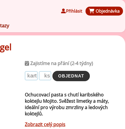
Přihlásit
Objednávka
tazy
gel
Zajistíme na přání (2-4 týdny)
Čokoládové ochucovací pasty
Speciální ochucovací pasty
Ochucovací pasta s chutí karibského
koktejlu Mojito. Svěžest limetky a máty,
Karamelové ochucovací pasty
ideální pro výrobu zmrzliny a ledových
koktejlů.
Kávové ochucovací pasty
Zobrazit celý popis