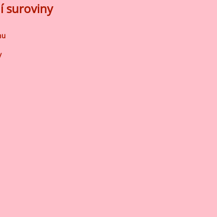
í suroviny
nu
y