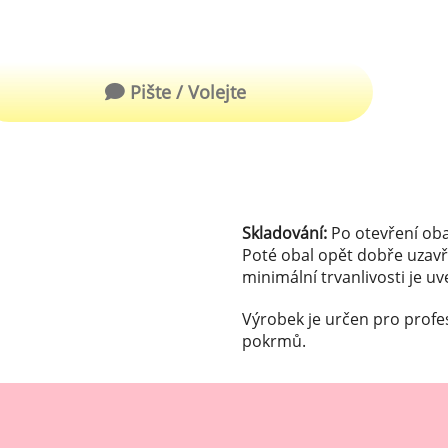
robu kvalitní zmrzliny
hucovací sušené ingredience
Arašídové ochucovací pasty
ocné pyré - 100% rozmixované
Pište / Volejte
alé ovoce
Kokosové ochucovací pasty
plňkové ingredience
sypy pro dekoraci
rzlinové kornoutky
Skladování:
Po otevření oba
Poté obal opět dobře uzavř
tové roztíratelné krémy
minimální trvanlivosti je u
krářské polevy
Výrobek je určen pro profe
pokrmů.
klady na dezerty
čení
hucovací sušené ingredience