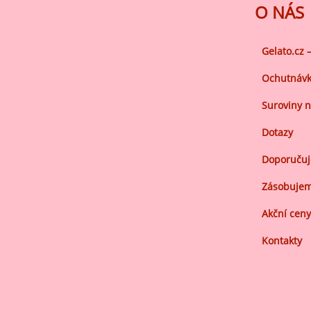
Ov
O NÁS
Oc
zá
Gelato.cz 
Oc
Ochutnávk
zá
Oš
Suroviny n
Po
Dotazy
Do
Doporuču
Zásobujem
Akční ceny
Kontakty