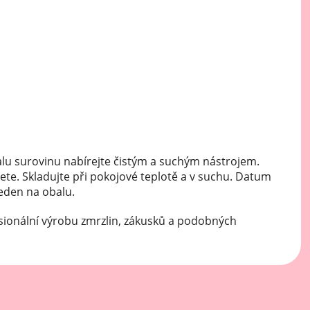
Mátové ochucovací pasty
Sušenkové ochucovací pasty
lu surovinu nabírejte čistým a suchým nástrojem.
ete. Skladujte při pokojové teplotě a v suchu. Datum
veden na obalu.
sionální výrobu zmrzlin, zákusků a podobných