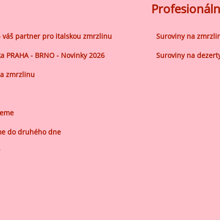
ocné náplně Farcitury
Profesionáln
hucovací pasty do mléčného
kladu
– váš partner pro italskou zmrzlinu
Suroviny na zmrzli
hucovací pasty do ovocného
a PRAHA - BRNO - Novinky 2026
Suroviny na dezert
kladu
etření ovoce
a zmrzlinu
sypy pro dekoraci
plňkové ingredience
jeme
e do druhého dne