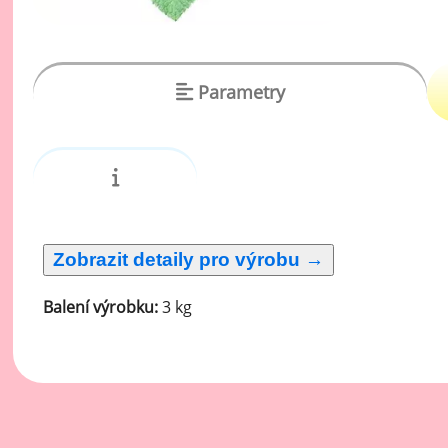
vý
Oc
Ov
Parametry
zr
Do
Po
Zm
Ho
Balení výrobku:
3 kg
Cu
Zá
Pe
Oc