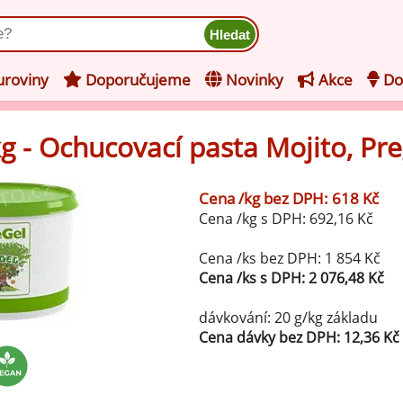
ukt
roviny
Doporučujeme
Novinky
Akce
Do
kg - Ochucovací pasta Mojito, Pre
hucovací pasty do mléčného
kladu
Cena /kg bez DPH: 618 Kč
hucovací pasty do ovocného
še z kategorie Ochucovací pasty do mléčného základu
Cena /kg s DPH: 692,16 Kč
kladu
Vanilkové ochucovací pasty
levy na zmrzlinu
Cena /ks bez DPH: 1 854 Kč
Cena /ks s DPH: 2 076,48 Kč
rzlinové základy pro výrobu
Lískooříškové ochucovací pasty
ocné zmrzliny
dávkování: 20 g/kg základu
rzlinové základy pro výrobu
Cena dávky bez DPH: 12,36 Kč
Mandlové ochucovací pasty
éčné zmrzliny
mpletní ochucené směsi pro
Pistáciové ochucovací pasty