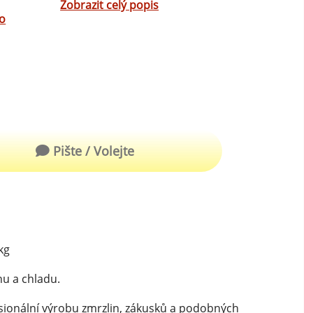
Zobrazit celý popis
Mátové ochucovací pasty
o
Sušenkové ochucovací pasty
Pište / Volejte
kg
hu a chladu.
sionální výrobu zmrzlin, zákusků a podobných