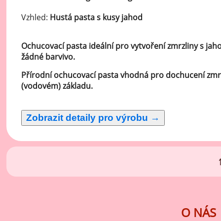
Ov
Vzhled:
Hustá pasta s kusy jahod
Oc
zá
Ochucovací pasta ideální pro vytvoření zmrzliny s ja
Oc
žádné barvivo.
zá
Přírodní ochucovací pasta vhodná pro dochucení zm
Oš
(vodovém) základu.
Po
Do
O NÁS