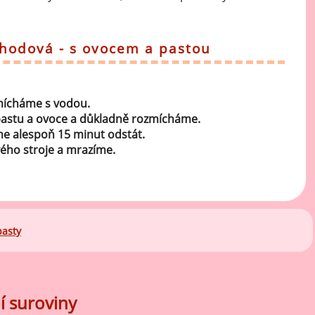
ahodová - s ovocem a pastou
smícháme s vodou.
astu a ovoce a důkladně rozmícháme.
 alespoň 15 minut odstát.
ého stroje a mrazíme.
pasty
í suroviny