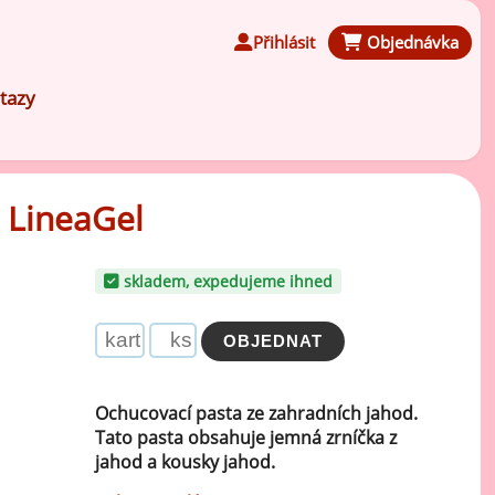
Přihlásit
Objednávka
tazy
, LineaGel
Čokoládové ochucovací pasty
skladem, expedujeme ihned
Speciální ochucovací pasty
Karamelové ochucovací pasty
Ochucovací pasta ze zahradních jahod.
Tato pasta obsahuje jemná zrníčka z
Kávové ochucovací pasty
jahod a kousky jahod.