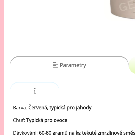
vý
Oc
Ov
zr
Do
Po
Zm
Parametry
Ho
Cu
Zá
Barva:
Červená, typická pro jahody
Pe
Chuť:
Typická pro ovoce
Oc
Dávkování:
60-80 gramů na kg tekuté zmrzlinové směs