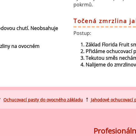
ocné náplně Farcitury
pokrmů.
hucovací pasty do mléčného
kladu
Točená zmrzlina j
hodovou chutí. Neobsahuje
hucovací pasty do ovocného
Postup:
kladu
Základ Florida Fruit 
rzliny na ovocném
etření ovoce
Přidáme ochucovací p
sypy pro dekoraci
Tekutou směs necháme
Nalijeme do zmrzlinov
plňkové ingredience
￪
Ochucovací pasty do ovocného základu
￪
Jahodové ochucovací 
Profesionáln