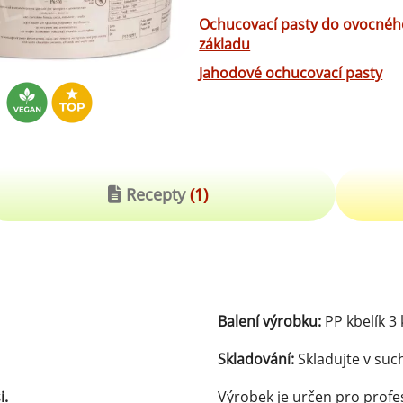
robu kvalitní zmrzliny
Ochucovací pasty do ovocnéh
hucovací sušené ingredience
základu
Arašídové ochucovací pasty
ocné pyré - 100% rozmixované
Jahodové ochucovací pasty
alé ovoce
Kokosové ochucovací pasty
plňkové ingredience
sypy pro dekoraci
rzlinové kornoutky
Recepty
(1)
tové roztíratelné krémy
krářské polevy
klady na dezerty
Balení výrobku:
PP kbelík 3 
čení
Skladování:
Skladujte v suc
hucovací sušené ingredience
i.
Výrobek je určen pro profe