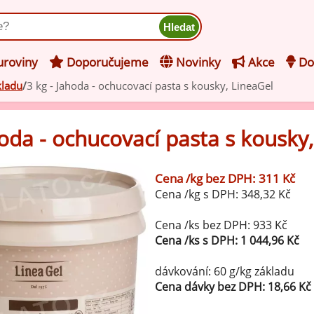
ukt
roviny
Doporučujeme
Novinky
Akce
Do
kladu
3 kg - Jahoda - ochucovací pasta s kousky, LineaGel
hucovací pasty do mléčného
kladu
hoda - ochucovací pasta s kousky
hucovací pasty do ovocného
še z kategorie Ochucovací pasty do mléčného základu
kladu
Cena /kg bez DPH: 311 Kč
Vanilkové ochucovací pasty
Cena /kg s DPH: 348,32 Kč
levy na zmrzlinu
rzlinové základy pro výrobu
Cena /ks bez DPH: 933 Kč
Lískooříškové ochucovací pasty
ocné zmrzliny
Cena /ks s DPH: 1 044,96 Kč
rzlinové základy pro výrobu
Mandlové ochucovací pasty
dávkování: 60 g/kg základu
éčné zmrzliny
Cena dávky bez DPH: 18,66 Kč
mpletní ochucené směsi pro
Pistáciové ochucovací pasty