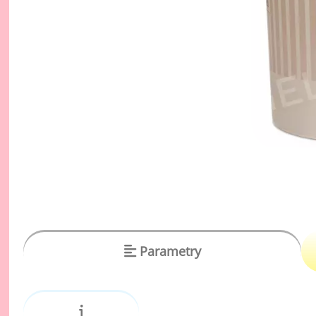
vý
Oc
Ov
zr
Do
Po
Zm
Ho
Cu
Zá
Parametry
Pe
Oc