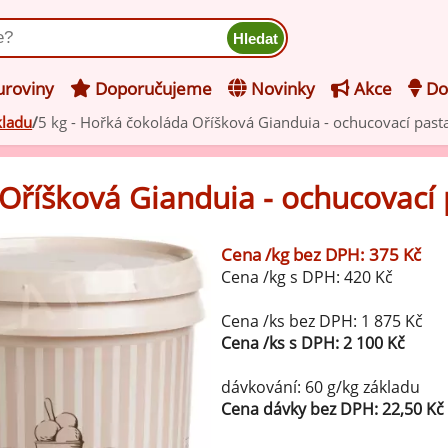
ukt
roviny
Doporučujeme
Novinky
Akce
Do
kladu
5 kg - Hořká čokoláda Oříšková Gianduia - ochucovací past
hucovací pasty do mléčného
kladu
 Oříšková Gianduia - ochucovací 
hucovací pasty do ovocného
še z kategorie Ochucovací pasty do mléčného základu
kladu
Cena /kg bez DPH: 375 Kč
Vanilkové ochucovací pasty
Cena /kg s DPH: 420 Kč
levy na zmrzlinu
rzlinové základy pro výrobu
Cena /ks bez DPH: 1 875 Kč
Lískooříškové ochucovací pasty
ocné zmrzliny
Cena /ks s DPH: 2 100 Kč
rzlinové základy pro výrobu
Mandlové ochucovací pasty
dávkování: 60 g/kg základu
éčné zmrzliny
Cena dávky bez DPH: 22,50 Kč
mpletní ochucené směsi pro
Pistáciové ochucovací pasty