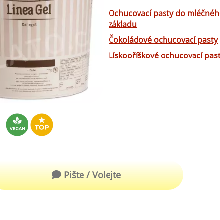
robu kvalitní zmrzliny
Ochucovací pasty do mléčnéh
hucovací sušené ingredience
základu
Arašídové ochucovací pasty
ocné pyré - 100% rozmixované
Čokoládové ochucovací pasty
alé ovoce
Kokosové ochucovací pasty
Lískooříškové ochucovací pas
plňkové ingredience
sypy pro dekoraci
rzlinové kornoutky
tové roztíratelné krémy
krářské polevy
klady na dezerty
Pište / Volejte
čení
hucovací sušené ingredience