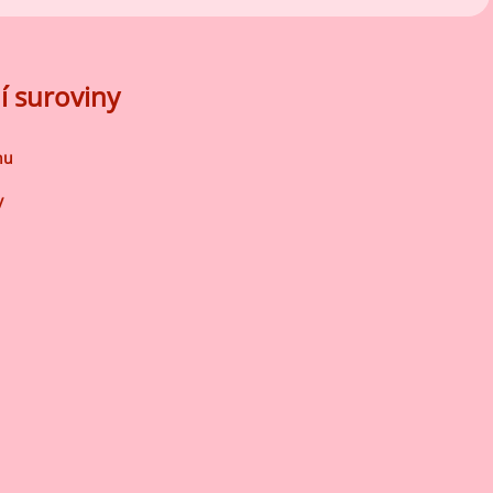
í suroviny
nu
y