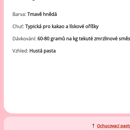
Ov
Oc
Barva:
Tmavě hnědá
zá
Chuť:
Typická pro kakao a lískové oříšky
Oc
zá
Dávkování:
60-80 gramů na kg tekuté zmrzlinové směs
Oš
Vzhled:
Hustá pasta
Po
Do
￪
Ochucovací past