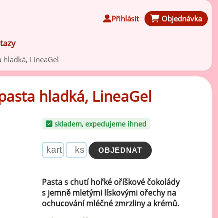
Přihlásit
Objednávka
tazy
a hladká, LineaGel
pasta hladká, LineaGel
Čokoládové ochucovací pasty
skladem, expedujeme ihned
Speciální ochucovací pasty
Karamelové ochucovací pasty
Pasta s chutí hořké oříškové čokolády
s jemně mletými lískovými ořechy na
Kávové ochucovací pasty
ochucování mléčné zmrzliny a krémů.