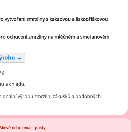
ro vytvoření zmrzliny s kakaovou a lískooříškovou
pro ochucení zmrzliny na mléčném a smetanovém
kg
hu a chladu.
sionální výrobu zmrzlin, zákusků a podobných
íškové ochucovací pasty