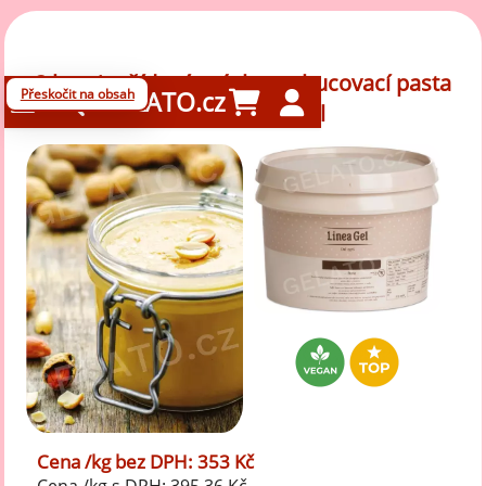
3 kg - Arašídové máslo - ochucovací pasta
Přeskočit na obsah
GELATO.cz
hladká, LineaGel
Cena /kg bez DPH: 353 Kč