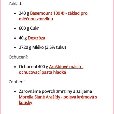
Základ:
240 g
Basemount 100 ® - základ pro
mléčnou zmrzlinu
600 g Cukr
40 g
Dextróza
2720 g Mléko (3,5% tuku)
Ochucení:
Ochucení 400 g
Arašídové máslo -
ochucovací pasta hladká
Zdobení:
Zarovnáme povrch zmrzliny a zalijeme
Morella Slané Arašídy - poleva krémová s
kousky