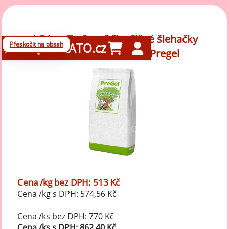
1,5 kg - Ztužovač živočišné šlehačky
Přeskočit na obsah
GELATO.cz
Neutral CHARLOTTE, Pregel
Cena /kg bez DPH: 513 Kč
Cena /kg s DPH: 574,56 Kč
Cena /ks bez DPH: 770 Kč
Cena /ks s DPH: 862,40 Kč