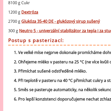
vý
8100 g Cukr
Oc
1200 g
Dextróza
Ov
2700 g
Glukóza 35-40 DE - glukózový sirup sušený
zr
300 g
Neutro 5 - univerzální stabilizátor za tepla i za
Do
Postup s pasterizací:
Po
Zm
Ve velké míse nejprve dokonale promícháme dohr
Ohřejeme mléko v pasteru na 25 °C (ne více kvůli 
Ho
Přimíchat sušené odstředěné mléko.
Cu
Při teplotě v pasteru na 40 °C přimíchat cukry a st
Zá
Směs se pasteruje automaticky, na několik sekund
Pe
Pro lepší konzistenci doporučujeme nechat zchlaz
Oc