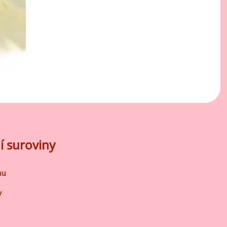
í suroviny
nu
y