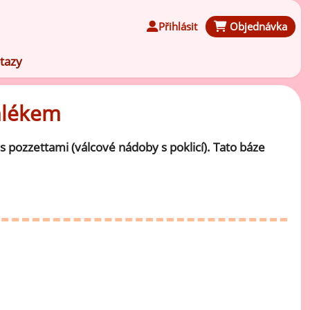
Přihlásit
Objednávka
tazy
mlékem
 pozzettami (válcové nádoby s poklicí). Tato báze
Čokoládové ochucovací pasty
Speciální ochucovací pasty
Karamelové ochucovací pasty
Kávové ochucovací pasty