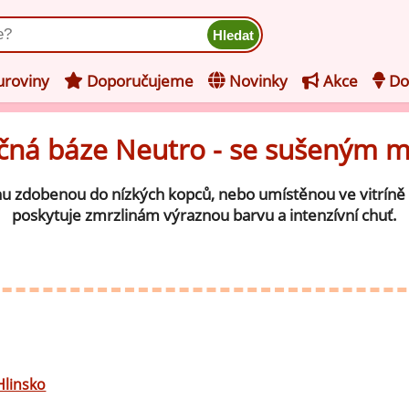
ukt
roviny
Doporučujeme
Novinky
Akce
Do
ná báze Neutro - se sušeným 
hucovací pasty do mléčného
kladu
inu zdobenou do nízkých kopců, nebo umístěnou ve vitríně s
hucovací pasty do ovocného
še z kategorie Ochucovací pasty do mléčného základu
poskytuje zmrzlinám výraznou barvu a intenzívní chuť.
kladu
Vanilkové ochucovací pasty
levy na zmrzlinu
rzlinové základy pro výrobu
Lískooříškové ochucovací pasty
ocné zmrzliny
rzlinové základy pro výrobu
Mandlové ochucovací pasty
éčné zmrzliny
Hlinsko
mpletní ochucené směsi pro
Pistáciové ochucovací pasty