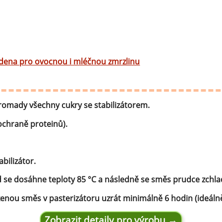
robu kvalitní zmrzliny
hucovací sušené ingredience
Arašídové ochucovací pasty
ocné pyré - 100% rozmixované
alé ovoce
Kokosové ochucovací pasty
 studena pro ovocnou i mléčnou zmrzlinu
plňkové ingredience
sypy pro dekoraci
rzlinové kornoutky
omady všechny cukry se stabilizátorem.
ochraně proteinů).
tové roztíratelné krémy
krářské polevy
abilizátor.
klady na dezerty
 se dosáhne teploty 85 °C a následně se směs prudce zchlad
čení
enou směs v pasterizátoru uzrát minimálně 6 hodin (ideálně 
hucovací sušené ingredience
Zobrazit detaily pro výrobu →