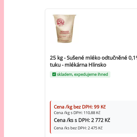
Ov
Oc
zá
Oc
zá
Oš
Po
25 kg - Sušené mléko odtučněné 0,
tuku - mlékárna Hlinsko
Do
skladem, expedujeme ihned
Cena /kg bez DPH: 99 Kč
Cena /kg s DPH: 110,88 Kč
Cena /ks s DPH: 2 772 Kč
Cena /ks bez DPH: 2 475 Kč