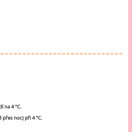
Mátové ochucovací pasty
Sušenkové ochucovací pasty
í na 4 °C.
přes noc) při 4 °C.