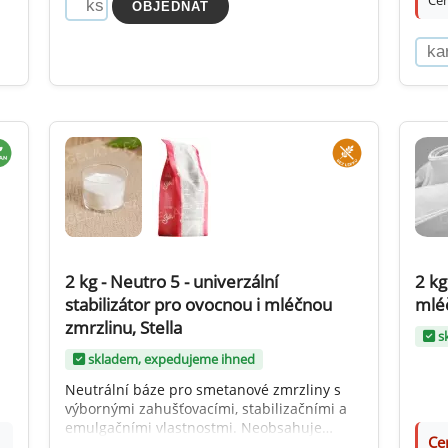
Cen
2 kg - Neutro 5 - univerzální
2 kg
stabilizátor pro ovocnou i mléčnou
mléč
zmrzlinu, Stella
s
skladem, expedujeme ihned
Neutrální báze pro smetanové zmrzliny s
výbornými zahušťovacími, stabilizačními a
emulgačními vlastnostmi. Neobsahuje
Ce
mléčné složky.