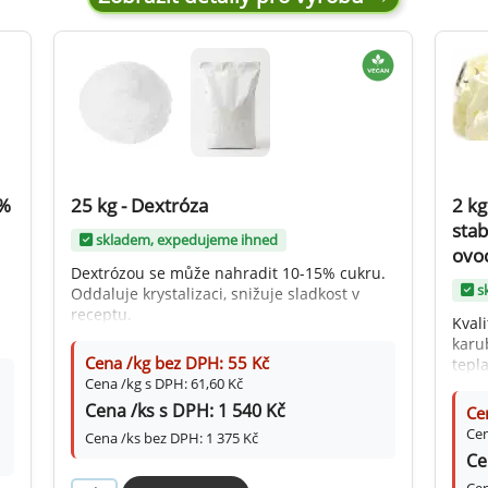
ocné náplně Farcitury
hucovací pasty do mléčného
kladu
hucovací pasty do ovocného
kladu
etření ovoce
sypy pro dekoraci
1%
25 kg - Dextróza
2 kg
stab
plňkové ingredience
skladem, expedujeme ihned
ovoc
Dextrózou se může nahradit 10-15% cukru.
s
Oddaluje krystalizaci, snižuje sladkost v
receptu.
Kvali
karu
Cena /kg bez DPH: 55 Kč
tepl
Cena /kg s DPH: 61,60 Kč
ovoc
Cena /ks s DPH: 1 540 Kč
Ce
Cen
Cena /ks bez DPH: 1 375 Kč
Ce