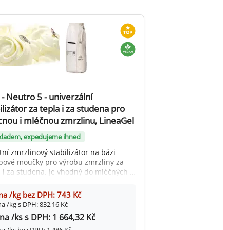
 - Neutro 5 - univerzální
ilizátor za tepla i za studena pro
nou i mléčnou zmrzlinu, LineaGel
kladem, expedujeme ihned
tní zmrzlinový stabilizátor na bázi
bové moučky pro výrobu zmrzliny za
a i za studena. Je vhodný do mléčných i
ných zmrzlin.
na /kg bez DPH: 743 Kč
a /kg s DPH: 832,16 Kč
na /ks s DPH: 1 664,32 Kč