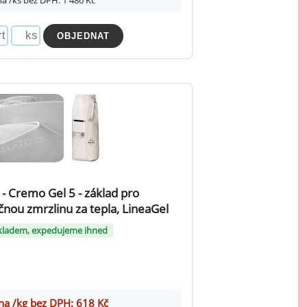
a /ks bez DPH: 1 486 Kč
 - Cremo Gel 5 - základ pro
nou zmrzlinu za tepla, LineaGel
kladem, expedujeme ihned
na /kg bez DPH: 618 Kč