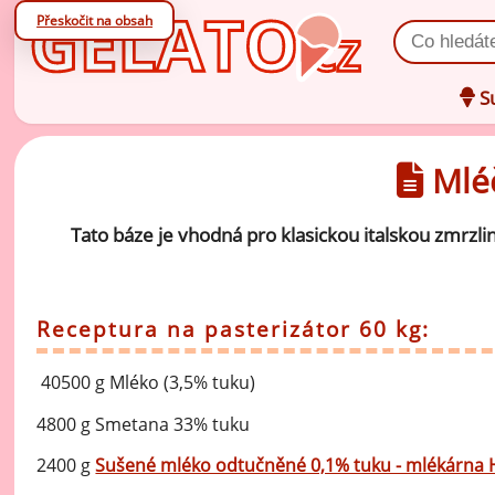
Přeskočit na obsah
Vyhledat prod
Su
Mléč
Oc
zá
Tato báze je vhodná pro klasickou italskou zmrzl
Oc
V
zá
Po
Receptura na pasterizátor 60 kg:
Zm
ov
40500 g Mléko (3,5% tuku)
Zm
4800 g Smetana 33% tuku
ml
2400 g
Sušené mléko odtučněné 0,1% tuku - mlékárna 
Ko