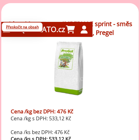
1 kg - Mascarpone IMPERIALE sprint - směs
Přeskočit na obsah
GELATO.cz
na Točenou zmrzlinu N, Pregel
Cena /kg bez DPH: 476 Kč
Cena /kg s DPH: 533,12 Kč
Cena /ks bez DPH: 476 Kč
Cena /ks s DPH: 533,12 Kč