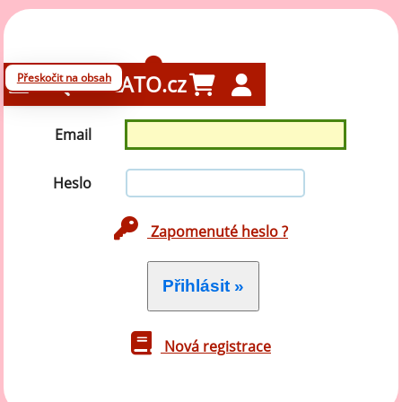
Přihlášení
Přeskočit na obsah
GELATO.cz
Email
Heslo
Zapomenuté heslo ?
Nová registrace