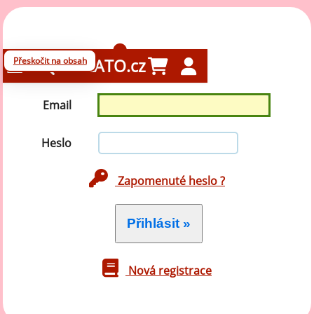
Přihlášení
Přeskočit na obsah
GELATO.cz
Email
Heslo
Zapomenuté heslo ?
Nová registrace