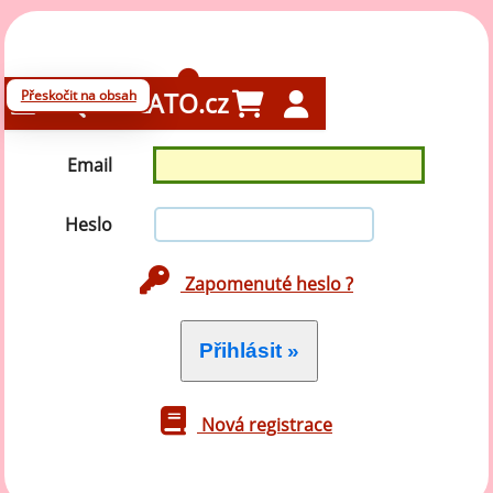
Přihlášení
Přeskočit na obsah
GELATO.cz
Email
Heslo
Zapomenuté heslo ?
Nová registrace