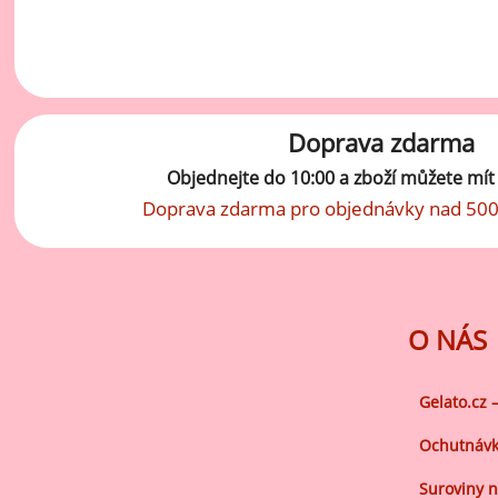
vý
Oc
Ov
zr
Doprava zdarma
Do
Objednejte do 10:00 a zboží můžete mí
Po
Doprava zdarma pro objednávky nad 500
Zm
Ho
O NÁS
Cu
Zá
Gelato.cz 
Pe
Ochutnávk
Oc
Suroviny n