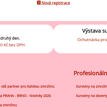
robu kvalitní zmrzliny
Nová registrace
hucovací sušené ingredience
Arašídové ochucovací pasty
ocné pyré - 100% rozmixované
alé ovoce
Kokosové ochucovací pasty
Výstava s
plňkové ingredience
t druhý den.
Ochutnávka pro
sypy pro dekoraci
0 Kč bez DPH.
rzlinové kornoutky
tové roztíratelné krémy
Profesionáln
krářské polevy
klady na dezerty
– váš partner pro italskou zmrzlinu
Suroviny na zmrzli
čení
a PRAHA - BRNO - Novinky 2026
Suroviny na dezert
hucovací sušené ingredience
a zmrzlinu