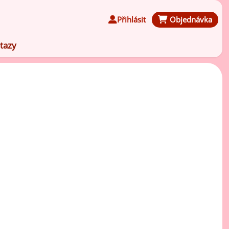
Přihlásit
Objednávka
tazy
Čokoládové ochucovací pasty
Speciální ochucovací pasty
Karamelové ochucovací pasty
Kávové ochucovací pasty