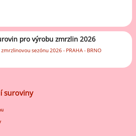
Mátové ochucovací pasty
Sušenkové ochucovací pasty
urovin pro výrobu zmrzlin 2026
 zmrzlinovou sezónu 2026 - PRAHA - BRNO
í suroviny
nu
y