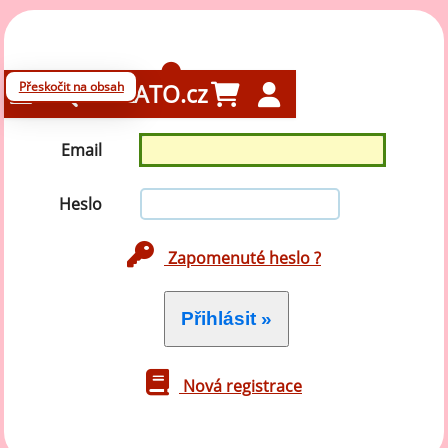
Přihlášení
Přeskočit na obsah
GELATO.cz
Email
Heslo
Zapomenuté heslo ?
Nová registrace