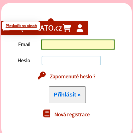
Přihlášení
Přeskočit na obsah
GELATO.cz
Email
Heslo
Zapomenuté heslo ?
Nová registrace