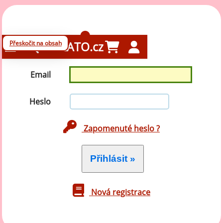
Přihlášení
Přeskočit na obsah
GELATO.cz
Email
Heslo
Zapomenuté heslo ?
Nová registrace