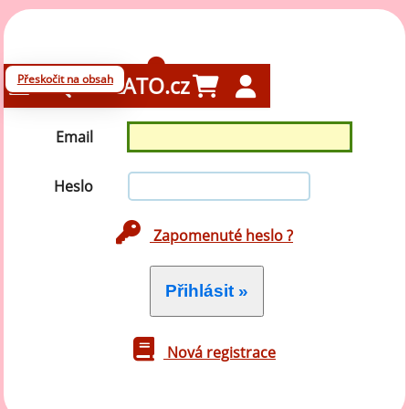
Přihlášení
Přeskočit na obsah
GELATO.cz
Email
Heslo
Zapomenuté heslo ?
Nová registrace