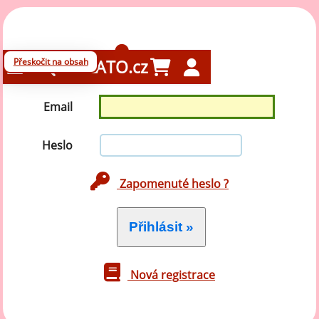
Přihlášení
Přeskočit na obsah
GELATO.cz
Email
Heslo
Zapomenuté heslo ?
Nová registrace