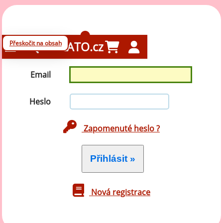
Přihlášení
Přeskočit na obsah
GELATO.cz
Email
Heslo
Zapomenuté heslo ?
Nová registrace