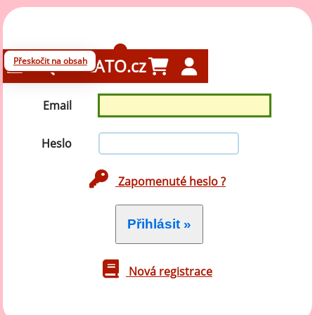
Přihlášení
Přeskočit na obsah
GELATO.cz
Email
Heslo
Zapomenuté heslo ?
Nová registrace