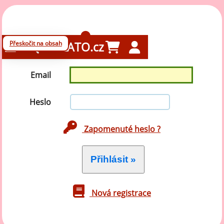
Přihlášení
Přeskočit na obsah
GELATO.cz
Email
Heslo
Zapomenuté heslo ?
Nová registrace