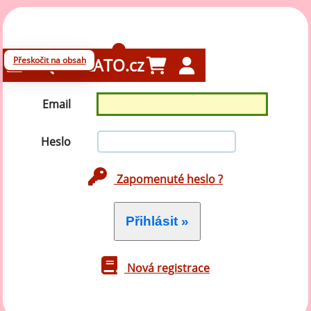
Přihlášení
Přeskočit na obsah
GELATO.cz
Email
Heslo
Zapomenuté heslo ?
Nová registrace