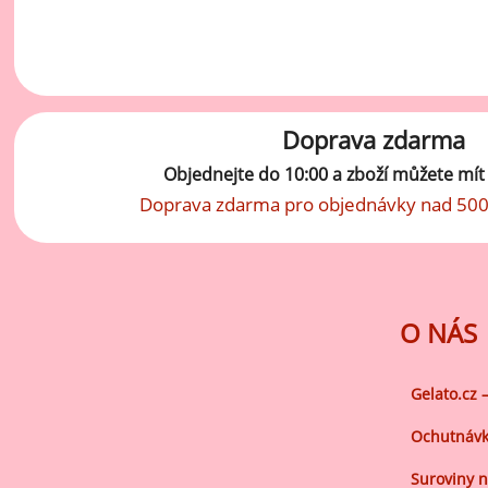
vý
Oc
Ov
zr
Doprava zdarma
Do
Objednejte do 10:00 a zboží můžete mí
Po
Doprava zdarma pro objednávky nad 500
Zm
Ho
O NÁS
Cu
Zá
Gelato.cz 
Pe
Ochutnávk
Oc
Suroviny n