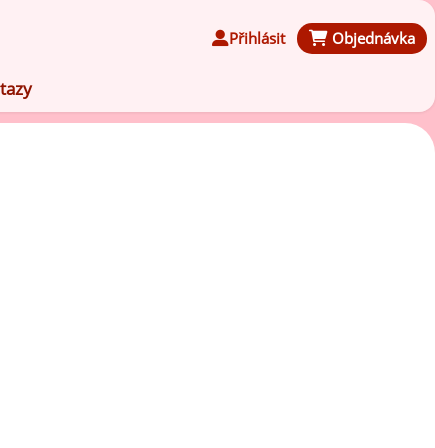
Přihlásit
Objednávka
tazy
Čokoládové ochucovací pasty
Speciální ochucovací pasty
Karamelové ochucovací pasty
Kávové ochucovací pasty