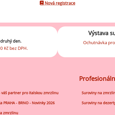
robu kvalitní zmrzliny
Nová registrace
hucovací sušené ingredience
Arašídové ochucovací pasty
ocné pyré - 100% rozmixované
alé ovoce
Kokosové ochucovací pasty
Výstava s
plňkové ingredience
t druhý den.
Ochutnávka pro
sypy pro dekoraci
0 Kč bez DPH.
rzlinové kornoutky
tové roztíratelné krémy
Profesionáln
krářské polevy
klady na dezerty
– váš partner pro italskou zmrzlinu
Suroviny na zmrzli
čení
a PRAHA - BRNO - Novinky 2026
Suroviny na dezert
hucovací sušené ingredience
a zmrzlinu