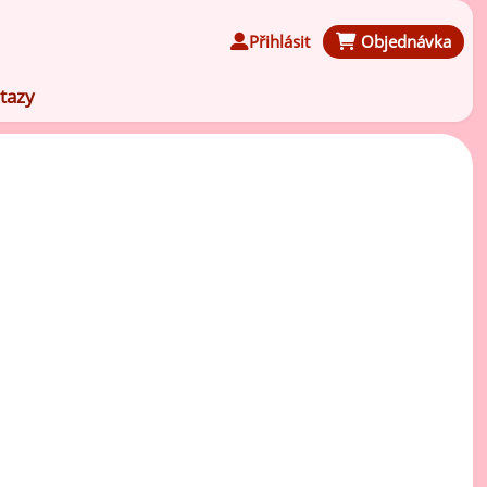
Přihlásit
Objednávka
tazy
Čokoládové ochucovací pasty
Speciální ochucovací pasty
Karamelové ochucovací pasty
Kávové ochucovací pasty