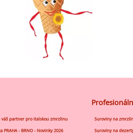
robu kvalitní zmrzliny
hucovací sušené ingredience
Arašídové ochucovací pasty
ocné pyré - 100% rozmixované
alé ovoce
Kokosové ochucovací pasty
plňkové ingredience
sypy pro dekoraci
rzlinové kornoutky
tové roztíratelné krémy
krářské polevy
Profesionáln
klady na dezerty
čení
– váš partner pro italskou zmrzlinu
Suroviny na zmrzli
hucovací sušené ingredience
a PRAHA - BRNO - Novinky 2026
Suroviny na dezert