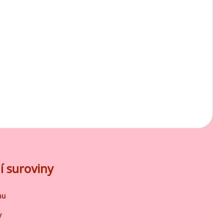
Mátové ochucovací pasty
Sušenkové ochucovací pasty
í suroviny
nu
y