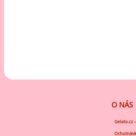
vý
Oc
Ov
zr
Do
Po
Zm
Ho
Cu
O NÁS
Zá
Pe
Gelato.cz 
Oc
Ochutnávk