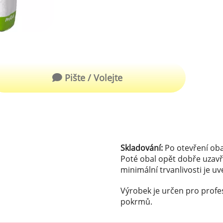
robu kvalitní zmrzliny
hucovací sušené ingredience
Arašídové ochucovací pasty
ocné pyré - 100% rozmixované
alé ovoce
Kokosové ochucovací pasty
plňkové ingredience
Pište / Volejte
sypy pro dekoraci
rzlinové kornoutky
tové roztíratelné krémy
Skladování:
Po otevření oba
krářské polevy
Poté obal opět dobře uzavř
minimální trvanlivosti je u
klady na dezerty
čení
Výrobek je určen pro profe
pokrmů.
hucovací sušené ingredience