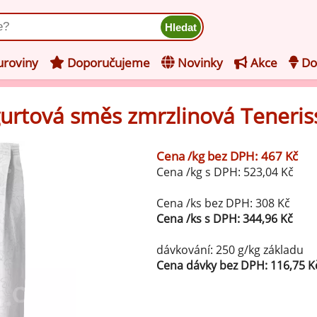
ukt
roviny
Doporučujeme
Novinky
Akce
Do
ogurtová směs zmrzlinová Teneris
hucovací pasty do mléčného
kladu
Cena /kg bez DPH: 467 Kč
hucovací pasty do ovocného
še z kategorie Ochucovací pasty do mléčného základu
Cena /kg s DPH: 523,04 Kč
kladu
Vanilkové ochucovací pasty
levy na zmrzlinu
Cena /ks bez DPH: 308 Kč
Cena /ks s DPH: 344,96 Kč
rzlinové základy pro výrobu
Lískooříškové ochucovací pasty
ocné zmrzliny
dávkování: 250 g/kg základu
rzlinové základy pro výrobu
Cena dávky bez DPH: 116,75 K
Mandlové ochucovací pasty
éčné zmrzliny
mpletní ochucené směsi pro
Pistáciové ochucovací pasty