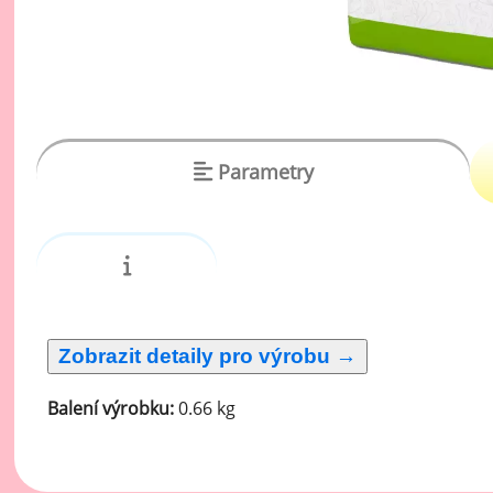
vý
Oc
Ov
zr
Do
Parametry
Po
Zm
Ho
Cu
Zá
Balení výrobku:
0.66 kg
Pe
Oc