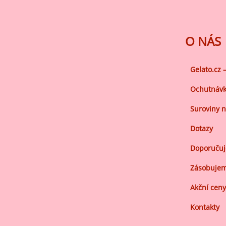
Ov
Oc
zá
O NÁS
Oc
zá
Gelato.cz 
Oš
Ochutnávk
Po
Suroviny n
Do
Dotazy
Doporuču
Zásobujem
Akční ceny
Kontakty