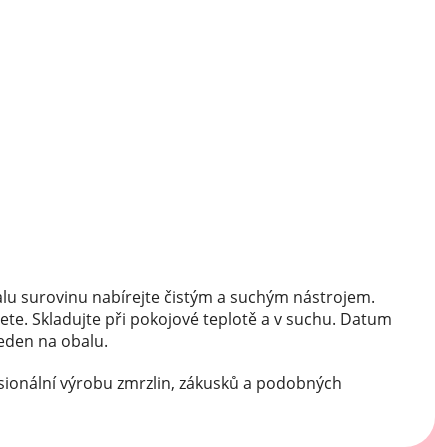
Mátové ochucovací pasty
Sušenkové ochucovací pasty
lu surovinu nabírejte čistým a suchým nástrojem.
ete. Skladujte při pokojové teplotě a v suchu. Datum
veden na obalu.
sionální výrobu zmrzlin, zákusků a podobných