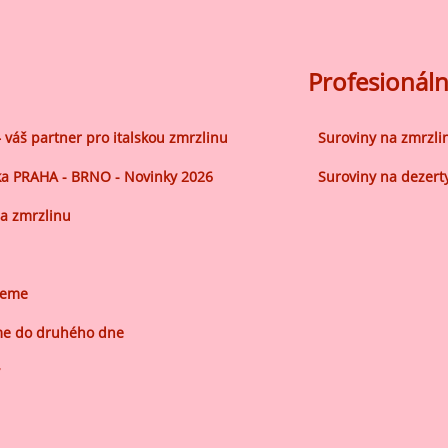
ocné náplně Farcitury
hucovací pasty do mléčného
kladu
Profesionáln
hucovací pasty do ovocného
kladu
– váš partner pro italskou zmrzlinu
Suroviny na zmrzli
etření ovoce
a PRAHA - BRNO - Novinky 2026
Suroviny na dezert
sypy pro dekoraci
a zmrzlinu
plňkové ingredience
jeme
e do druhého dne