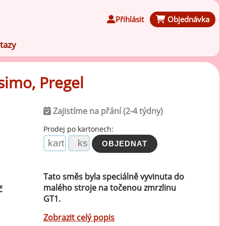
Přihlásit
Objednávka
tazy
simo, Pregel
Zajistíme na přání (2-4 týdny)
Čokoládové ochucovací pasty
Prodej po kartonech:
Speciální ochucovací pasty
Tato směs byla speciálně vyvinuta do
Karamelové ochucovací pasty
malého stroje na točenou zmrzlinu
č
GT1.
Kávové ochucovací pasty
Zobrazit celý popis