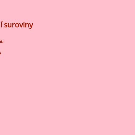
í suroviny
nu
y