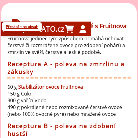
Jak udržet ovoce čerstvé s Fruitnova
Přeskočit na obsah
GELATO.cz
Fruitnova jedinečným způsobem pomáhá uchovat
čerstvé či rozmražené ovoce pro zdobení pohárů a
zmrzlin ve svěží, čerstvé a lesklé podobě.
Receptura A - poleva na zmrzlinu a
zákusky
60 g
Stabilizátor ovoce Fruitnova
150 g Cukr
300 g vařící Voda
490 g pokrájené nebo rozmixované čerstvé ovoce
(nebo 100% ovocné pyré) nebo mražené ovoce
Receptura B - poleva na zdobení
hustší