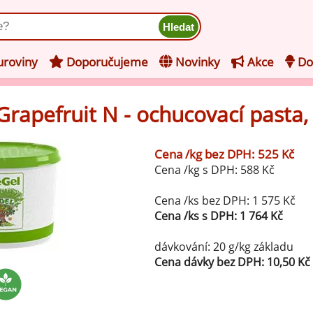
ukt
roviny
Doporučujeme
Novinky
Akce
Do
 Grapefruit N - ochucovací pasta,
hucovací pasty do mléčného
kladu
Cena /kg bez DPH: 525 Kč
hucovací pasty do ovocného
še z kategorie Ochucovací pasty do mléčného základu
Cena /kg s DPH: 588 Kč
kladu
Vanilkové ochucovací pasty
levy na zmrzlinu
Cena /ks bez DPH: 1 575 Kč
Cena /ks s DPH: 1 764 Kč
rzlinové základy pro výrobu
Lískooříškové ochucovací pasty
ocné zmrzliny
dávkování: 20 g/kg základu
rzlinové základy pro výrobu
Cena dávky bez DPH: 10,50 Kč
Mandlové ochucovací pasty
éčné zmrzliny
mpletní ochucené směsi pro
Pistáciové ochucovací pasty