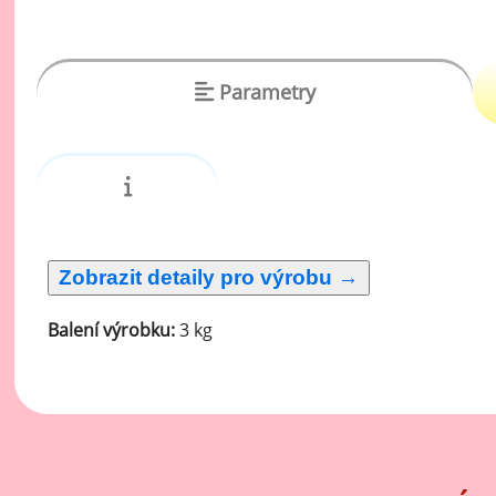
vý
Oc
Ov
Parametry
zr
Do
Po
Zm
Ho
Balení výrobku:
3 kg
Cu
Zá
Pe
Oc