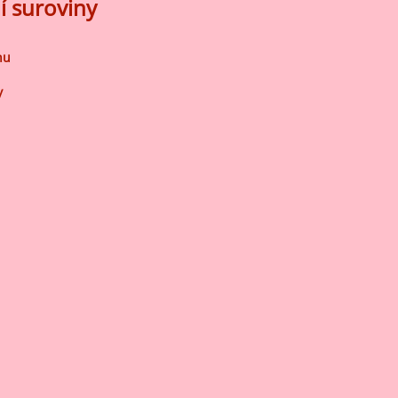
í suroviny
nu
y