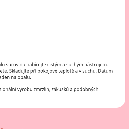
Mátové ochucovací pasty
Sušenkové ochucovací pasty
lu surovinu nabírejte čistým a suchým nástrojem.
ete. Skladujte při pokojové teplotě a v suchu. Datum
veden na obalu.
sionální výrobu zmrzlin, zákusků a podobných