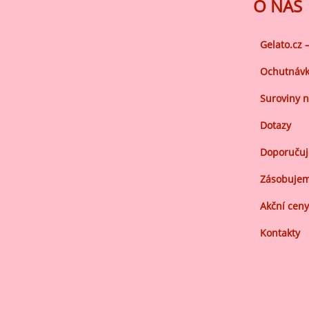
Ov
O NÁS
Oc
zá
Gelato.cz 
Oc
Ochutnávk
zá
Suroviny n
Oš
Dotazy
Po
Doporuču
Do
Zásobujem
Akční ceny
Kontakty