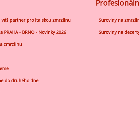
ocné náplně Farcitury
Profesionáln
hucovací pasty do mléčného
kladu
– váš partner pro italskou zmrzlinu
Suroviny na zmrzli
hucovací pasty do ovocného
a PRAHA - BRNO - Novinky 2026
Suroviny na dezert
kladu
a zmrzlinu
etření ovoce
sypy pro dekoraci
jeme
plňkové ingredience
e do druhého dne