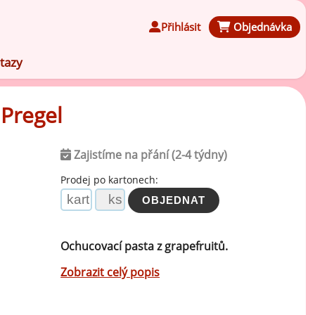
Přihlásit
Objednávka
tazy
 Pregel
Zajistíme na přání (2-4 týdny)
Čokoládové ochucovací pasty
Prodej po kartonech:
Speciální ochucovací pasty
Ochucovací pasta z grapefruitů.
Karamelové ochucovací pasty
Zobrazit celý popis
Kávové ochucovací pasty