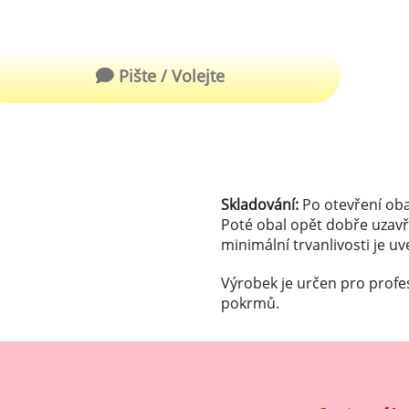
robu kvalitní zmrzliny
hucovací sušené ingredience
Arašídové ochucovací pasty
ocné pyré - 100% rozmixované
Pište / Volejte
alé ovoce
Kokosové ochucovací pasty
plňkové ingredience
sypy pro dekoraci
rzlinové kornoutky
Skladování:
Po otevření oba
Poté obal opět dobře uzavř
minimální trvanlivosti je u
tové roztíratelné krémy
Výrobek je určen pro profe
krářské polevy
pokrmů.
klady na dezerty
čení
hucovací sušené ingredience