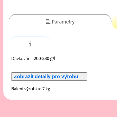
vý
Oc
Ov
Parametry
zr
Do
Po
Zm
Dávkování:
200-330 g/l
Ho
Cu
Balení výrobku:
7 kg
Zá
Pe
Oc