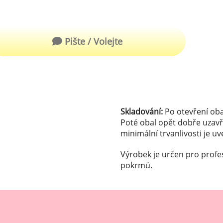
robu kvalitní zmrzliny
hucovací sušené ingredience
Arašídové ochucovací pasty
ocné pyré - 100% rozmixované
Pište / Volejte
alé ovoce
Kokosové ochucovací pasty
plňkové ingredience
sypy pro dekoraci
rzlinové kornoutky
Skladování:
Po otevření oba
Poté obal opět dobře uzavř
minimální trvanlivosti je u
tové roztíratelné krémy
Výrobek je určen pro profe
krářské polevy
pokrmů.
klady na dezerty
čení
hucovací sušené ingredience