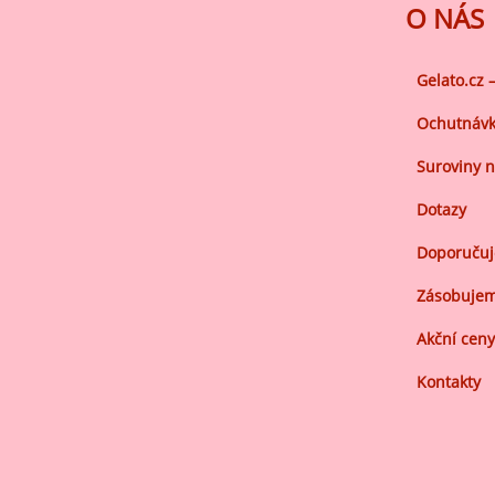
Ov
O NÁS
Oc
zá
Gelato.cz 
Oc
Ochutnávk
zá
Suroviny n
Oš
Po
Dotazy
Do
Doporuču
Zásobujem
Akční ceny
Kontakty