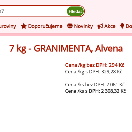
ukt
roviny
Doporučujeme
Novinky
Akce
Do
7 kg - GRANIMENTA, Alvena
hucovací pasty do mléčného
kladu
Cena /kg bez DPH: 294 Kč
hucovací pasty do ovocného
še z kategorie Ochucovací pasty do mléčného základu
Cena /kg s DPH: 329,28 Kč
kladu
Vanilkové ochucovací pasty
levy na zmrzlinu
Cena /ks bez DPH: 2 061 Kč
Cena /ks s DPH: 2 308,32 Kč
rzlinové základy pro výrobu
Lískooříškové ochucovací pasty
ocné zmrzliny
rzlinové základy pro výrobu
Mandlové ochucovací pasty
éčné zmrzliny
mpletní ochucené směsi pro
Pistáciové ochucovací pasty