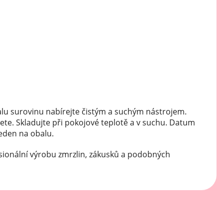
Mátové ochucovací pasty
Sušenkové ochucovací pasty
lu surovinu nabírejte čistým a suchým nástrojem.
ete. Skladujte při pokojové teplotě a v suchu. Datum
veden na obalu.
sionální výrobu zmrzlin, zákusků a podobných