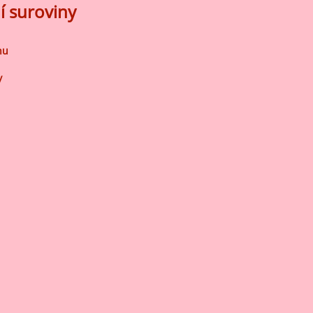
í suroviny
nu
y