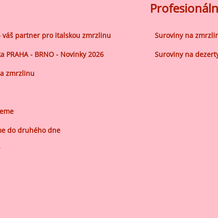
ocné náplně Farcitury
Profesionáln
hucovací pasty do mléčného
kladu
– váš partner pro italskou zmrzlinu
Suroviny na zmrzli
hucovací pasty do ovocného
a PRAHA - BRNO - Novinky 2026
Suroviny na dezert
kladu
a zmrzlinu
etření ovoce
sypy pro dekoraci
plňkové ingredience
jeme
e do druhého dne