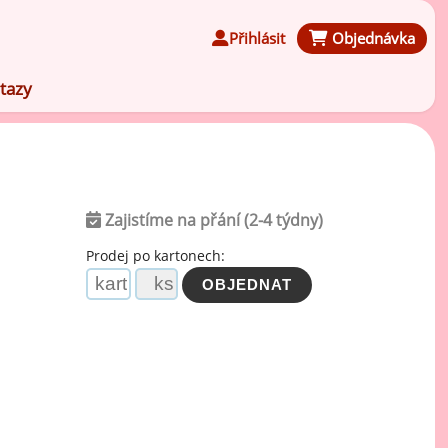
Přihlásit
Objednávka
tazy
Zajistíme na přání (2-4 týdny)
Čokoládové ochucovací pasty
Prodej po kartonech:
Speciální ochucovací pasty
Karamelové ochucovací pasty
Kávové ochucovací pasty