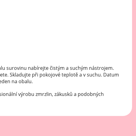
Mátové ochucovací pasty
Sušenkové ochucovací pasty
lu surovinu nabírejte čistým a suchým nástrojem.
ete. Skladujte při pokojové teplotě a v suchu. Datum
veden na obalu.
sionální výrobu zmrzlin, zákusků a podobných