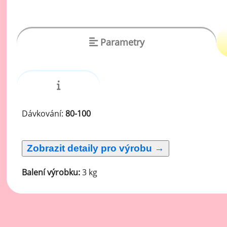
vý
Oc
Ov
Parametry
zr
Do
Po
Zm
Dávkování:
80-100
Ho
Cu
Balení výrobku:
3 kg
Zá
Pe
Oc