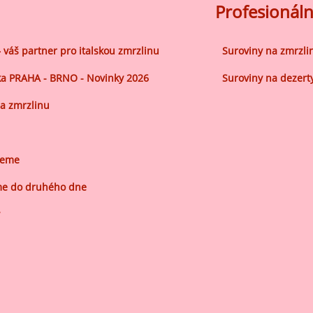
ocné náplně Farcitury
Profesionáln
hucovací pasty do mléčného
kladu
– váš partner pro italskou zmrzlinu
Suroviny na zmrzli
hucovací pasty do ovocného
a PRAHA - BRNO - Novinky 2026
Suroviny na dezert
kladu
a zmrzlinu
etření ovoce
sypy pro dekoraci
plňkové ingredience
jeme
e do druhého dne