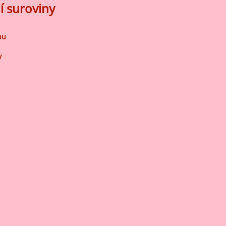
í suroviny
nu
y