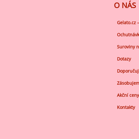
Ov
O NÁS
Oc
zá
Gelato.cz 
Oc
Ochutnávk
zá
Suroviny n
Oš
Po
Dotazy
Do
Doporuču
Zásobujem
Akční ceny
Kontakty