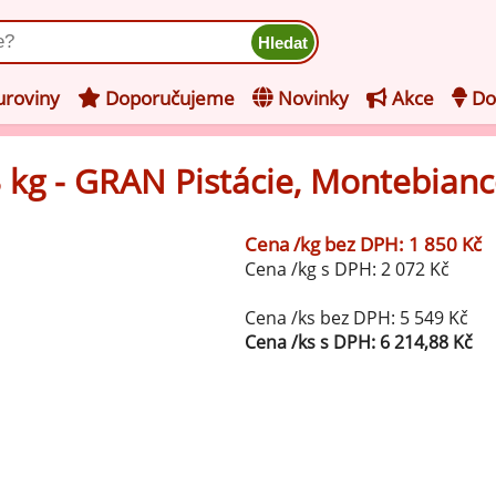
ukt
roviny
Doporučujeme
Novinky
Akce
Do
 kg - GRAN Pistácie, Montebian
hucovací pasty do mléčného
kladu
Cena /kg bez DPH: 1 850 Kč
hucovací pasty do ovocného
še z kategorie Ochucovací pasty do mléčného základu
Cena /kg s DPH: 2 072 Kč
kladu
Vanilkové ochucovací pasty
levy na zmrzlinu
Cena /ks bez DPH: 5 549 Kč
Cena /ks s DPH: 6 214,88 Kč
rzlinové základy pro výrobu
Lískooříškové ochucovací pasty
ocné zmrzliny
rzlinové základy pro výrobu
Mandlové ochucovací pasty
éčné zmrzliny
mpletní ochucené směsi pro
Pistáciové ochucovací pasty