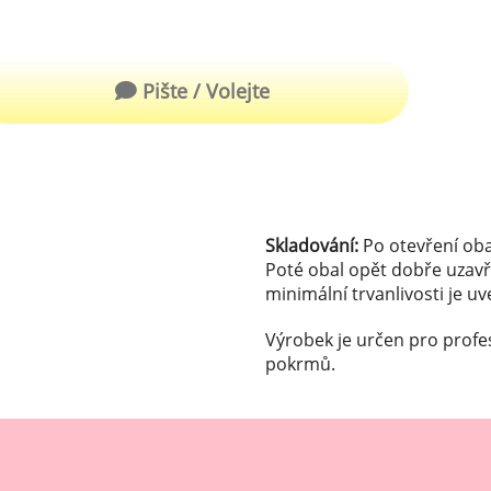
robu kvalitní zmrzliny
hucovací sušené ingredience
Arašídové ochucovací pasty
ocné pyré - 100% rozmixované
Pište / Volejte
alé ovoce
Kokosové ochucovací pasty
plňkové ingredience
sypy pro dekoraci
rzlinové kornoutky
Skladování:
Po otevření oba
Poté obal opět dobře uzavř
minimální trvanlivosti je u
tové roztíratelné krémy
Výrobek je určen pro profe
krářské polevy
pokrmů.
klady na dezerty
čení
hucovací sušené ingredience