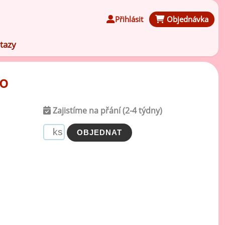
Přihlásit
Objednávka
tazy
co
Zajistíme na přání (2-4 týdny)
Čokoládové ochucovací pasty
Speciální ochucovací pasty
Karamelové ochucovací pasty
Kávové ochucovací pasty