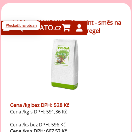
1,13 kg - GIANDUIOTTO sprint - směs na
Přeskočit na obsah
GELATO.cz
Točenou zmrzlinu, Pregel
Cena /kg bez DPH: 528 Kč
Cena /kg s DPH: 591,36 Kč
Cena /ks bez DPH: 596 Kč
Cena /ks s DPH: 667,52 Kč