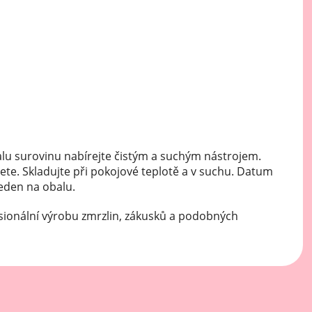
Mátové ochucovací pasty
Sušenkové ochucovací pasty
lu surovinu nabírejte čistým a suchým nástrojem.
ete. Skladujte při pokojové teplotě a v suchu. Datum
veden na obalu.
sionální výrobu zmrzlin, zákusků a podobných