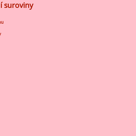
í suroviny
nu
y