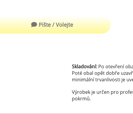
robu kvalitní zmrzliny
hucovací sušené ingredience
Arašídové ochucovací pasty
ocné pyré - 100% rozmixované
Pište / Volejte
alé ovoce
Kokosové ochucovací pasty
plňkové ingredience
sypy pro dekoraci
rzlinové kornoutky
Skladování:
Po otevření oba
Poté obal opět dobře uzavř
minimální trvanlivosti je u
tové roztíratelné krémy
Výrobek je určen pro profe
krářské polevy
pokrmů.
klady na dezerty
čení
hucovací sušené ingredience