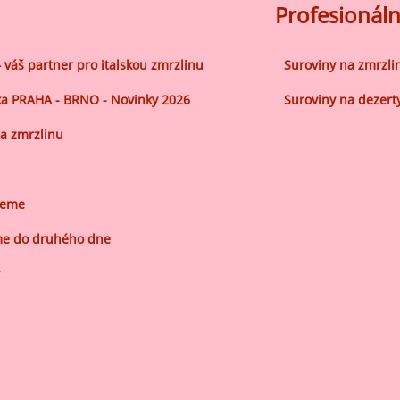
ocné náplně Farcitury
Profesionáln
hucovací pasty do mléčného
kladu
– váš partner pro italskou zmrzlinu
Suroviny na zmrzli
hucovací pasty do ovocného
a PRAHA - BRNO - Novinky 2026
Suroviny na dezert
kladu
a zmrzlinu
etření ovoce
sypy pro dekoraci
plňkové ingredience
jeme
e do druhého dne