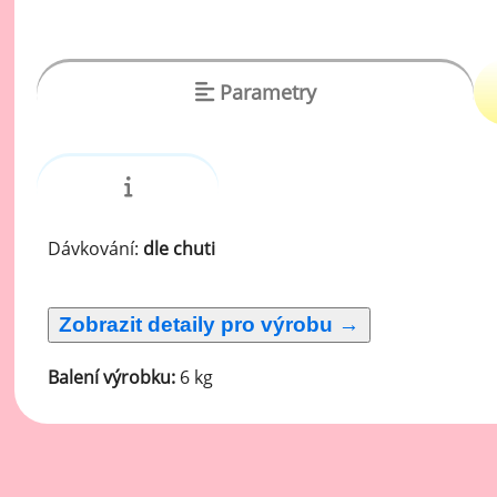
vý
Oc
Ov
Parametry
zr
Do
Po
Zm
Dávkování:
dle chuti
Ho
Cu
Balení výrobku:
6 kg
Zá
Pe
Oc