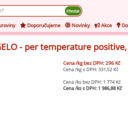
ukt
roviny
Doporučujeme
Novinky
Akce
Do
GELO - per temperature positive
hucovací pasty do mléčného
kladu
Cena /kg bez DPH: 296 Kč
hucovací pasty do ovocného
še z kategorie Ochucovací pasty do mléčného základu
Cena /kg s DPH: 331,52 Kč
kladu
Vanilkové ochucovací pasty
levy na zmrzlinu
Cena /ks bez DPH: 1 774 Kč
Cena /ks s DPH: 1 986,88 Kč
rzlinové základy pro výrobu
Lískooříškové ochucovací pasty
ocné zmrzliny
rzlinové základy pro výrobu
Mandlové ochucovací pasty
éčné zmrzliny
mpletní ochucené směsi pro
Pistáciové ochucovací pasty