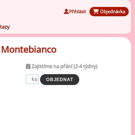
Přihlásit
Objednávka
tazy
, Montebianco
Zajistíme na přání (2-4 týdny)
Čokoládové ochucovací pasty
Speciální ochucovací pasty
Karamelové ochucovací pasty
Kávové ochucovací pasty