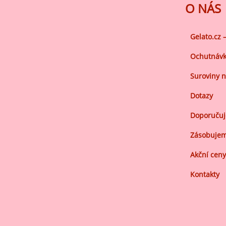
Ov
O NÁS
Oc
zá
Gelato.cz 
Oc
Ochutnávk
zá
Suroviny n
Oš
Po
Dotazy
Do
Doporuču
Zásobujem
Akční ceny
Kontakty