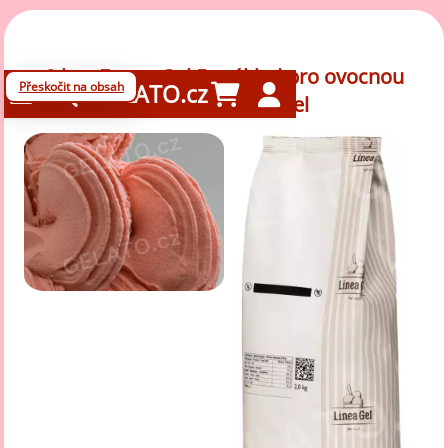
2 kg - Frutto Gel 5 - základ pro ovocnou
Přeskočit na obsah
GELATO.cz
zmrzlinu, LineaGel